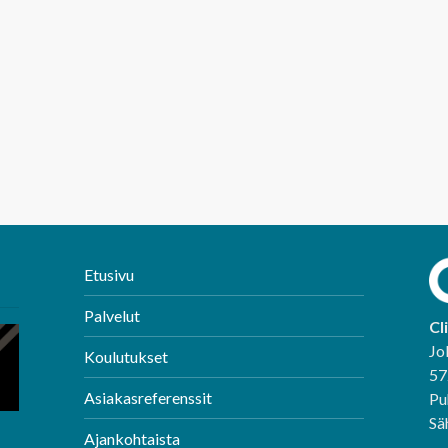
Etusivu
Palvelut
Cl
Jo
Koulutukset
57
Asiakasreferenssit
Pu
Sä
Ajankohtaista