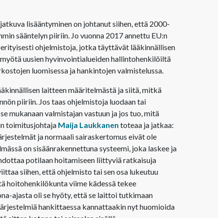
atkuva lisääntyminen on johtanut siihen, että 2000-
immin sääntelyn piiriin. Jo vuonna 2017 annettu EU:n
ityisesti ohjelmistoja, jotka täyttävät lääkinnällisen
 myötä uusien hyvinvointialueiden hallintohenkilöiltä
rkostojen luomisessa ja hankintojen valmistelussa.
äkinnällisen laitteen määritelmästä ja siitä, mitkä
nnön piiriin. Jos taas ohjelmistoja luodaan tai
 se mukanaan valmistajan vastuun ja jos tuo, mitä
in toimitusjohtaja
Maija Laukkanen
toteaa ja jatkaa:
ärjestelmät ja normaali sairaskertomus eivät ole
stelmässä on sisäänrakennettuna systeemi, joka laskee ja
 ehdottaa potilaan hoitamiseen liittyviä ratkaisuja
ittaa siihen, että ohjelmisto tai sen osa lukeutuu
, että hoitohenkilökunta viime kädessä tekee
ajasta oli se hyöty, että se laittoi tutkimaan
järjestelmiä hankittaessa kannattaakin nyt huomioida