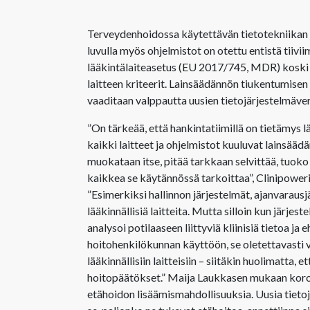
Terveydenhoidossa käytettävän tietotekniikan j
luvulla myös ohjelmistot on otettu entistä tiivi
lääkintälaiteasetus (EU 2017/745, MDR) koski er
laitteen kriteerit. Lainsäädännön tiukentumisen
vaaditaan valppautta uusien tietojärjestelmäve
”On tärkeää, että hankintatiimillä on tietämys lä
kaikki laitteet ja ohjelmistot kuuluvat lainsäädä
muokataan itse, pitää tarkkaan selvittää, tuoko
kaikkea se käytännössä tarkoittaa”, Clinipower
”Esimerkiksi hallinnon järjestelmät, ajanvarausj
lääkinnällisiä laitteita. Mutta silloin kun järje
analysoi potilaaseen liittyviä kliinisiä tietoa ja
hoitohenkilökunnan käyttöön, se oletettavasti vi
lääkinnällisiin laitteisiin – siitäkin huolimatta
hoitopäätökset.” Maija Laukkasen mukaan korona-
etähoidon lisäämismahdollisuuksia. Uusia tieto