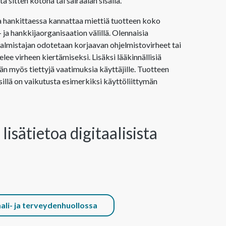
ä sitten kotona tai sairaalan sisällä.
oa hankittaessa kannattaa miettiä tuotteen koko
 ja hankkijaorganisaation välillä. Olennaisia
almistajan odotetaan korjaavan ohjelmistovirheet tai
lee virheen kiertämiseksi. Lisäksi lääkinnällisiä
n myös tiettyjä vaatimuksia käyttäjille. Tuotteen
illä on vaikutusta esimerkiksi käyttöliittymän
isätietoa digitaalisista
aali- ja terveydenhuollossa