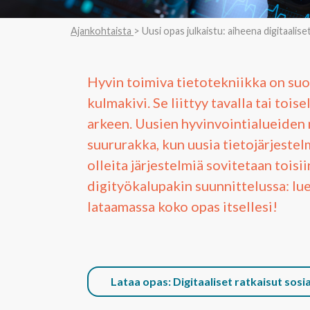
Ajankohtaista
> Uusi opas julkaistu: aiheena digitaalise
Hyvin toimiva tietotekniikka on su
kulmakivi. Se liittyy tavalla tai toi
arkeen. Uusien hyvinvointialueiden
suururakka, kun uusia tietojärjestel
olleita järjestelmiä sovitetaan tois
digityökalupakin suunnittelussa: lue 
lataamassa koko opas itsellesi!
Lataa opas: Digitaaliset ratkaisut sosi