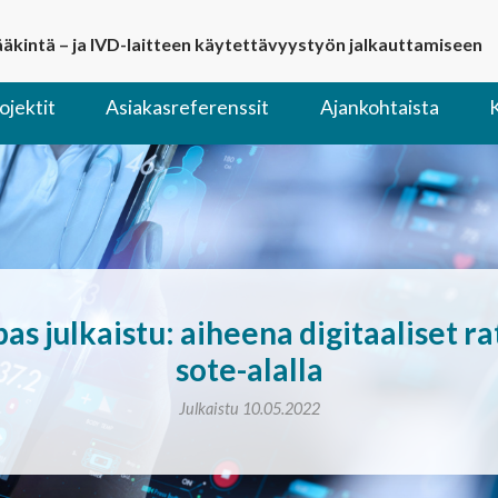
lääkintä – ja IVD-laitteen käytettävyystyön jalkauttamiseen
ojektit
Asiakasreferenssit
Ajankohtaista
as julkaistu: aiheena digitaaliset r
sote-alalla
Julkaistu 10.05.2022