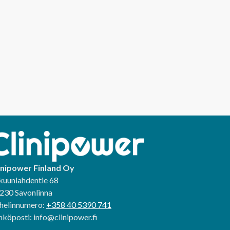
inipower Finland Oy
kuunlahdentie 68
230 Savonlinna
helinnumero:
+358 40 5390 741
hköposti: info@clinipower.fi