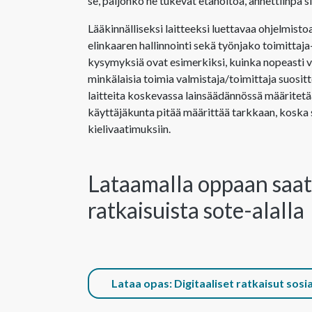
se, paljonko ne tukevat etähoitoa, annettiinpa sit
Lääkinnälliseksi laitteeksi luettavaa ohjelmist
elinkaaren hallinnointi sekä työnjako toimittaja-
kysymyksiä ovat esimerkiksi, kuinka nopeasti v
minkälaisia toimia valmistaja/toimittaja suositte
laitteita koskevassa lainsäädännössä määritetää
käyttäjäkunta pitää määrittää tarkkaan, koska s
kielivaatimuksiin.
Lataamalla oppaan saat l
ratkaisuista sote-alalla
Lataa opas: Digitaaliset ratkaisut sosi