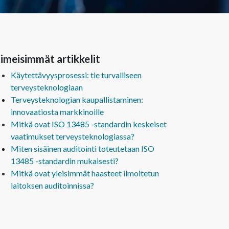
imeisimmät artikkelit
Käytettävyysprosessi: tie turvalliseen
terveysteknologiaan
Terveysteknologian kaupallistaminen:
innovaatiosta markkinoille
Mitkä ovat ISO 13485 -standardin keskeiset
vaatimukset terveysteknologiassa?
Miten sisäinen auditointi toteutetaan ISO
13485 -standardin mukaisesti?
Mitkä ovat yleisimmät haasteet ilmoitetun
laitoksen auditoinnissa?