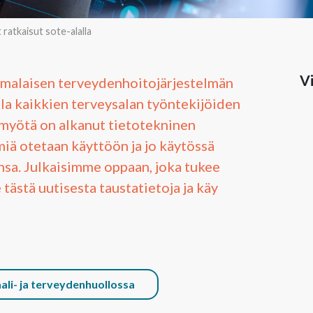
t ratkaisut sote-alalla
Vi
omalaisen terveydenhoitojärjestelmän
sella kaikkien terveysalan työntekijöiden
 myötä on alkanut tietotekninen
miä otetaan käyttöön ja jo käytössä
iinsa. Julkaisimme oppaan, joka tukee
tästä uutisesta taustatietoja ja käy
aali- ja terveydenhuollossa