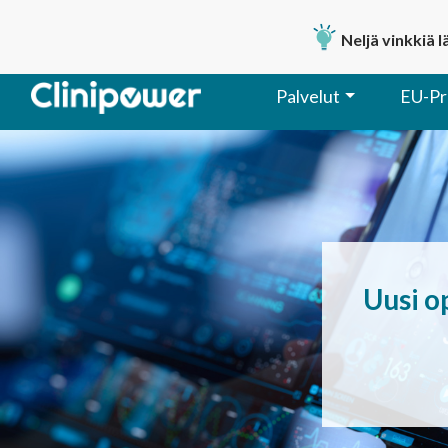
Neljä vinkkiä 
Palvelut
EU-Pr
Päävalikko
Uusi op