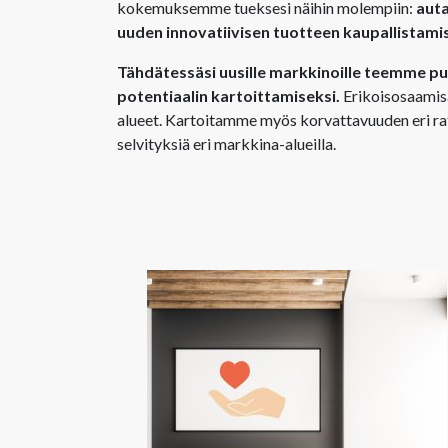
kokemuksemme tueksesi näihin molempiin:
auta
uuden innovatiivisen tuotteen kaupallistami
Tähdätessäsi uusille markkinoille teemme p
potentiaalin kartoittamiseksi.
Erikoisosaamis
alueet. Kartoitamme myös korvattavuuden eri rat
selvityksiä eri markkina-alueilla.