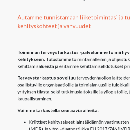
Autamme tunnistamaan liiketoimintasi ja tuo
kehityskohteet ja vahvuudet
Toiminnan terveystarkastus -palvelumme toimii hyvä
kehitykseen.
Tutustumme toimintamalleihin ja ohjeistuks
kehittämisalueista ja esitämme kehittämisehdotukset prio
Terveystarkastus soveltuu
terveydenhuollon laitteiden 
osallistuville organisaatioille ja toimialan uusille tulokkaill
yrityksen tilasta, sekä tutkimuslaitoksille ja yliopistoille
kaupallistaminen.
Voimme tarkastella seuraavia aiheita:
Kriittiset kehitysalueet lainsäädännön vaatimusten
(MDR), in vitro –diagnostiikka EU 2017/746 (IVD