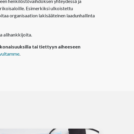
en henkilöstövaihdoksen yhteydessä ja
rikoisaloille. Esimerkiksi ulkoistettu
taa organisaation lakisääteinen laadunhallinta
alihankkijoita.
onaisuuksilla tai tiettyyn aiheeseen
ivultamme
.