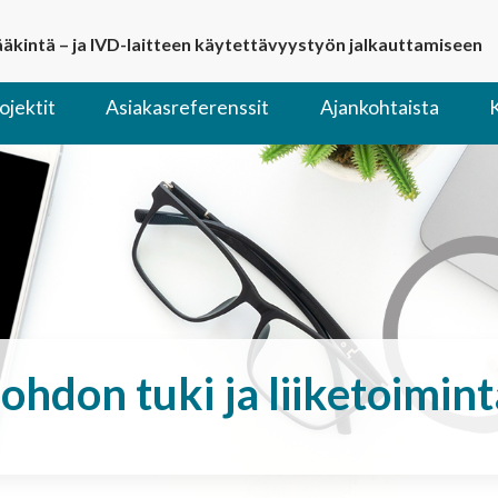
lääkintä – ja IVD-laitteen käytettävyystyön jalkauttamiseen
ojektit
Asiakasreferenssit
Ajankohtaista
Johdon tuki ja liiketoimint