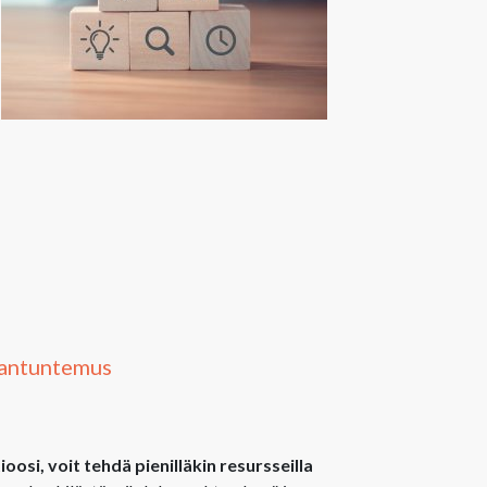
iantuntemus
osi, voit tehdä pienilläkin resursseilla