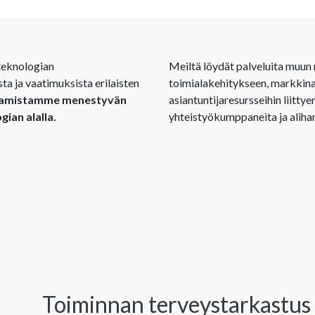
teknologian
Meiltä löydät palveluita muun 
ta ja vaatimuksista erilaisten
toimialakehitykseen, markkinas
saamistamme menestyvän
asiantuntijaresursseihin liitt
ian alalla.
yhteistyökumppaneita ja alihan
Toiminnan terveystarkastus