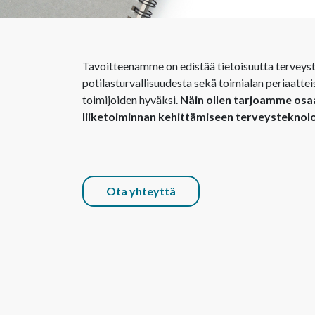
Tavoitteenamme on edistää tietoisuutta terveys
potilasturvallisuudesta sekä toimialan periaatteis
toimijoiden hyväksi.
Näin ollen tarjoamme o
liiketoiminnan kehittämiseen terveysteknolog
Ota yhteyttä