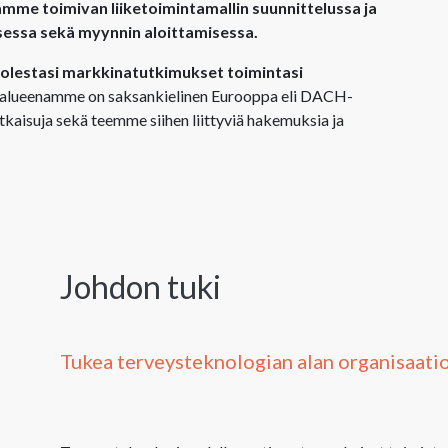
mme toimivan liiketoimintamallin suunnittelussa ja
sessa sekä myynnin aloittamisessa.
uolestasi markkinatutkimukset toimintasi
alueenamme on saksankielinen Eurooppa eli DACH-
kaisuja sekä teemme siihen liittyviä hakemuksia ja
Johdon tuki
Tukea terveysteknologian alan organisaati