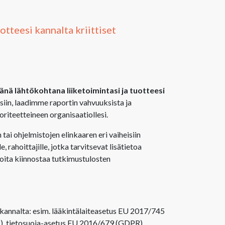
tteesi kannalta kriittiset
nä lähtökohtana liiketoimintasi ja tuotteesi
iin, laadimme raportin vahvuuksista ja
riteetteineen organisaatiollesi.
tai ohjelmistojen elinkaaren eri vaiheisiin
e, rahoittajille, jotka tarvitsevat lisätietoa
, joita kiinnostaa tutkimustulosten
 kannalta: esim. lääkintälaiteasetus EU 2017/745
R), tietosuoja-asetus EU 2016/679 (GDPR)