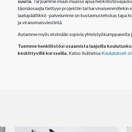
suuria.
Tarjoamme muun muassa apua henkilöstövajaukse
täsmäosaajia tiettyyn projektiin tai harvinaisemmillekin e
laatupäällikkö -palvelumme on kustannustehokas tapa hoi
ja viranomaisviestintä.
Autamme myös etsimään sopivia yhteistyökumppaneita ja 
Tuemme henkilöstösi osaamista laajoilla koulutuskok
keskittyvillä kursseilla.
Katso lisätietoa
Koulutukset-s