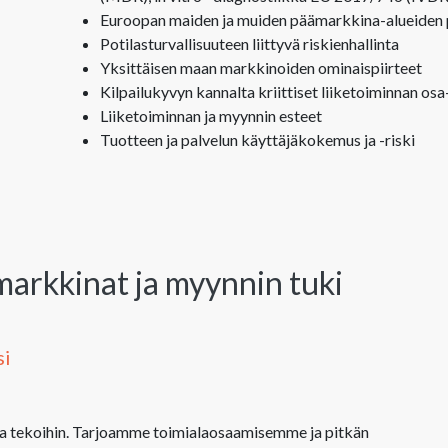
Euroopan maiden ja muiden päämarkkina-alueiden pa
Potilasturvallisuuteen liittyvä riskienhallinta
Yksittäisen maan markkinoiden ominaispiirteet
Kilpailukyvyn kannalta kriittiset liiketoiminnan osa
Liiketoiminnan ja myynnin esteet
Tuotteen ja palvelun käyttäjäkokemus ja -riski
markkinat ja myynnin tuki
si
 ja tekoihin. Tarjoamme toimialaosaamisemme ja pitkän