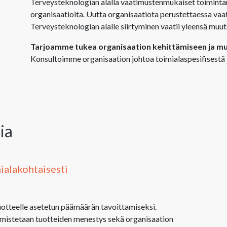
Terveysteknologian alalla vaatimustenmukaiset toimintam
organisaatioita. Uutta organisaatiota perustettaessa va
Terveysteknologian alalle siirtyminen vaatii yleensä muut
Tarjoamme tukea organisaation kehittämiseen ja muu
Konsultoimme organisaation johtoa toimialaspesifisestä 
ia
ialakohtaisesti
otteelle asetetun päämäärän tavoittamiseksi.
varmistetaan tuotteiden menestys sekä organisaation