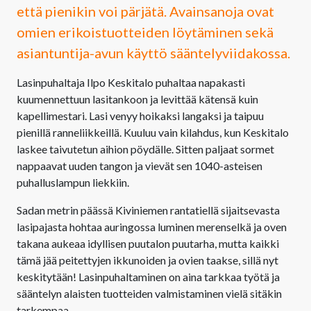
että pienikin voi pärjätä. Avainsanoja ovat
omien erikoistuotteiden löytäminen sekä
asiantuntija-avun käyttö sääntelyviidakossa.
Lasinpuhaltaja Ilpo Keskitalo puhaltaa napakasti
kuumennettuun lasitankoon ja levittää kätensä kuin
kapellimestari. Lasi venyy hoikaksi langaksi ja taipuu
pienillä ranneliikkeillä. Kuuluu vain kilahdus, kun Keskitalo
laskee taivutetun aihion pöydälle. Sitten paljaat sormet
nappaavat uuden tangon ja vievät sen 1040-asteisen
puhalluslampun liekkiin.
Sadan metrin päässä Kiviniemen rantatiellä sijaitsevasta
lasipajasta hohtaa auringossa luminen merenselkä ja oven
takana aukeaa idyllisen puutalon puutarha, mutta kaikki
tämä jää peitettyjen ikkunoiden ja ovien taakse, sillä nyt
keskitytään! Lasinpuhaltaminen on aina tarkkaa työtä ja
sääntelyn alaisten tuotteiden valmistaminen vielä sitäkin
tarkempaa.