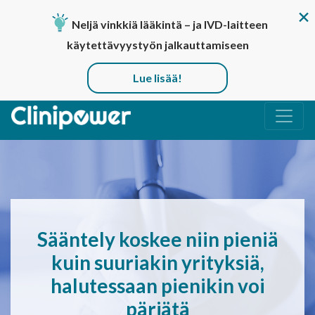
Neljä vinkkiä lääkintä – ja IVD-laitteen
käytettävyystyön jalkauttamiseen
Lue lisää!
Päävalikko
Sääntely koskee niin pieniä
kuin suuriakin yrityksiä,
halutessaan pienikin voi
pärjätä