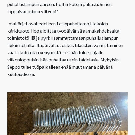
puhalluslampun ääreen. Poltin käteni pahasti. Siihen
loppuivat minun ylityöni.”
Imukärjet ovat edelleen Lasinpuhaltamo Hakolan
kärkituote. Ilpo aloittaa työpäivänsä aamukahdeksalta
toimistotöillä ja pyrkii sammuttamaan puhalluslampun
liekin neljältä iltapäivällä. Joskus tilausten valmistaminen
vaatii kuitenkin venymistä. Jos hän tulee pajalle
viikonloppuisin, hän puhaltaa usein taidelasia. Nykyisin
Seppo tulee työpaikalleen enää muutamana päivänä
kuukaudessa.