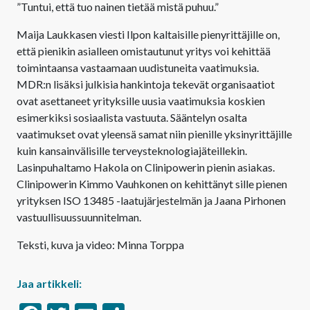
”Tuntui, että tuo nainen tietää mistä puhuu.”
Maija Laukkasen viesti Ilpon kaltaisille pienyrittäjille on,
että pienikin asialleen omistautunut yritys voi kehittää
toimintaansa vastaamaan uudistuneita vaatimuksia.
MDR:n lisäksi julkisia hankintoja tekevät organisaatiot
ovat asettaneet yrityksille uusia vaatimuksia koskien
esimerkiksi sosiaalista vastuuta. Sääntelyn osalta
vaatimukset ovat yleensä samat niin pienille yksinyrittäjille
kuin kansainvälisille terveysteknologiajäteillekin.
Lasinpuhaltamo Hakola on Clinipowerin pienin asiakas.
Clinipowerin Kimmo Vauhkonen on kehittänyt sille pienen
yrityksen ISO 13485 -laatujärjestelmän ja Jaana Pirhonen
vastuullisuussuunnitelman.
Teksti, kuva ja video: Minna Torppa
Jaa artikkeli: