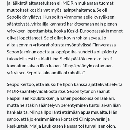
ja lääkintälaiteasetuksen eli MDR:n mukanaan tuomat
muutokset koskisivat myös lasinpuhaltamoa. Se oli
Sepollekin yllätys. Kun soitin viranomaiselle kysyäkseni
sääntelystä, virkailija kannusti harkitsemaan näin pienen
yrityksen lopettamista, koska Keski-Euroopassakin monet
olivat lopettaneet. Se ei ollut kovin rohkaisevaa. Jo
aikaisemmin yritysrahoitusta myöntävässä Finnverassa
Sepon ja minun opettaja–oppipoika-suhdetta oli pidetty
taloudellisesti riskialttiina. Siellä päätöksenteko kesti
kannaltani aivan liian kauan. Niinpä päädyin ostamaan
yrityksen Sepolta lainaamillani rahoilla.”
Seppo kertoo, että aluksi he Ilpon kanssa ajattelivat selvitä
MDR-sääntelyviidakosta itse. Sepon tytär on saanut
kaupallisen koulutuksen ja hänen puolisonsa on lääkäri,
mutta heistäkin sääntelyyn perehtyminen tuntui aivan liian
hankalalta. Niinpä Ilpo lähti etsimään apua muualta. Hän
sanoo, että jo ensimmäinen kontakti Clinipoweriin ja
keskustelu Maija Laukkasen kanssa toi turvallisen olon.