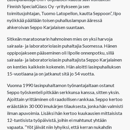
Finnish SpecialGlass Oy -yritykseen ja sen
toimitusjohtajan, Tuomo Latopellon, kautta Seppoon”, Ilpo
nyökkää päällään toisen puhalluslampun ääressä
ahkeroivan Seppo Karjalaisen suuntaan.
Sitkeän maratoonarin hahmoinen mies on yksi harvoja
sairaala- ja laboratoriolasin puhaltajia Suomessa. Hänen
oppipojakseen pääseminen oli Ilpolle onnenpotku, sillä
sairaala- ja laboratoriolasin puhaltajista Seppo Karjalainen
on kenties kaikkein kokenein. Hän aloitti lasinpuhalluksen
15-vuotiaana ja on jatkanut sitä jo 54 vuotta.
Vuonna 1990 lasinpuhaltamon työnantajaltaan ostanut
Seppo työskenteli pitkään serkkunsa kanssa, sitten yksin.
Ajoittain yrittäminen oli raadollisen rankkaa. Seppo kertoo
eräästäkin 30 000 imukärjen tilauksesta, jonka hän valmisti
ilman apuvoimia. Lisäksi hän kertoo kuukausien mittaisista
12-tuntisista työpäivistä, joihin ei mahtunut yhtään
vapaata. ”Yöt jäivät niin lyhyiksi, että kerran nukahdin