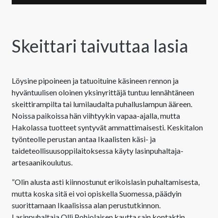
Skeittari taivuttaa lasia
Löysine pipoineen ja tatuoituine käsineen rennon ja
hyväntuulisen oloinen yksinyrittäjä tuntuu lennähtäneen
skeittirampilta tai lumilaudalta puhalluslampun ääreen.
Noissa paikoissa hän viihtyykin vapaa-ajalla, mutta
Hakolassa tuotteet syntyvät ammattimaisesti. Keskitalon
työnteolle perustan antaa Ikaalisten käsi- ja
taideteollisuusoppilaitoksessa käyty lasinpuhaltaja-
artesaanikoulutus.
”Olin alusta asti kiinnostunut erikoislasin puhaltamisesta,
mutta koska sitä ei voi opiskella Suomessa, päädyin
suorittamaan Ikaalisissa alan perustutkinnon.
Lasinpuhaltaja Olli Pohjolaisen kautta sain kontaktin