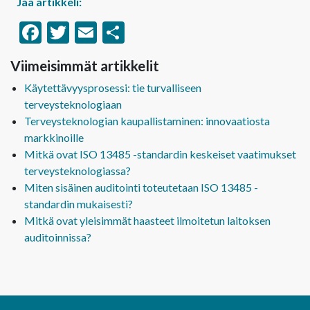
Jaa artikkeli:
Facebook
Twitter
Email
Share
Viimeisimmät artikkelit
Käytettävyysprosessi: tie turvalliseen
terveysteknologiaan
Terveysteknologian kaupallistaminen: innovaatiosta
markkinoille
Mitkä ovat ISO 13485 -standardin keskeiset vaatimukset
terveysteknologiassa?
Miten sisäinen auditointi toteutetaan ISO 13485 -
standardin mukaisesti?
Mitkä ovat yleisimmät haasteet ilmoitetun laitoksen
auditoinnissa?