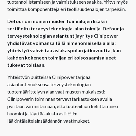
tuotannollistamiseen ja valmistukseen saakka. Yritys myös
toimittaa komponentteja eri teollisuudenalojen tarpeisiin.
Defour on monien muiden toimialojen lisäksi
sertifioitu terveysteknologia-alan toimija. Defour ja
terveysteknologian asiantuntijayritys Clinipower
yhdistävät voimansa tällä nimenomaisella alalla:
yhteistyö vahvistaa asiakaspolun jatkuvuutta, kun
kahden kokeneen toimijan erikoisosaamisalueet
tukevat toisiaan.
Yhteistyön puitteissa Clinipower tarjoaa
asiantuntemuksensa terveysteknologian
tuotemäärittelyyn alan vaatimusten mukaisesti:
Clinipowerin toiminnan terveystarkastuksen avulla
pyritään varmistamaan, että tuoteaihion kehittäminen
huomioi ja täyttää alusta asti EU:n
lääkintälaitelainsäädännön vaatimukset.