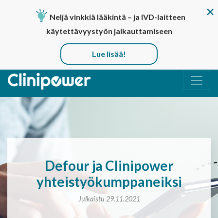
Neljä vinkkiä lääkintä – ja IVD-laitteen
käytettävyystyön jalkauttamiseen
Lue lisää!
Päävalikko
Defour ja Clinipower
yhteistyökumppaneiksi
Julkaistu 29.11.2021