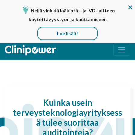
Neljä vinkkiä lääkintä – ja IVD-laitteen
käytettävyystyön jalkauttamiseen
Lue lisää!
Päävalikko
Kuinka usein
terveysteknologiayrityksess
ä tulee suorittaa
auditointeja?