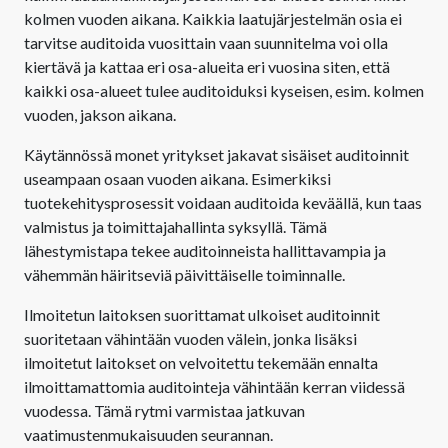
kolmen vuoden aikana. Kaikkia laatujärjestelmän osia ei
tarvitse auditoida vuosittain vaan suunnitelma voi olla
kiertävä ja kattaa eri osa-alueita eri vuosina siten, että
kaikki osa-alueet tulee auditoiduksi kyseisen, esim. kolmen
vuoden, jakson aikana.
Käytännössä monet yritykset jakavat sisäiset auditoinnit
useampaan osaan vuoden aikana. Esimerkiksi
tuotekehitysprosessit voidaan auditoida keväällä, kun taas
valmistus ja toimittajahallinta syksyllä. Tämä
lähestymistapa tekee auditoinneista hallittavampia ja
vähemmän häiritseviä päivittäiselle toiminnalle.
Ilmoitetun laitoksen suorittamat ulkoiset auditoinnit
suoritetaan vähintään vuoden välein, jonka lisäksi
ilmoitetut laitokset on velvoitettu tekemään ennalta
ilmoittamattomia auditointeja vähintään kerran viidessä
vuodessa. Tämä rytmi varmistaa jatkuvan
vaatimustenmukaisuuden seurannan.