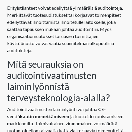
Erityistilanteet voivat edellyttää ylimääräisiä auditointeja.
Merkittävät tuoteuudistukset tai korjaavat toimenpiteet
edellyttävät ilmoittamista ilmoitetulle laitokselle, joka
saattaa tapauksen mukaan johtaa auditointiin. Myös
organisaatiomuutokset tai uusien toimittajien
käyttöönotto voivat vaatia suunnitelman ulkopuolisia
auditointeja.
Mitä seurauksia on
auditointivaatimusten
laiminlyönnistä
terveysteknologia-alalla?
Auditointivaatimusten laiminlyönti voi johtaa
CE-
sertifikaatin menettämiseen
ja tuotteiden poistamiseen
markkinoilta. Toimivaltainen viranomainen voi määrätä
tuotantokiellon tai vaatia kattavia korjaavia toimenpiteitä