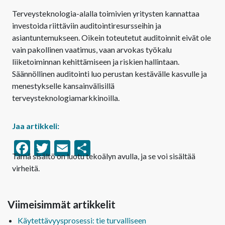
Terveysteknologia-alalla toimivien yritysten kannattaa
investoida riittäviin auditointiresursseihin ja
asiantuntemukseen. Oikein toteutetut auditoinnit eivät ole
vain pakollinen vaatimus, vaan arvokas työkalu
liiketoiminnan kehittämiseen ja riskien hallintaan.
Säännöllinen auditointi luo perustan kestävälle kasvulle ja
menestykselle kansainvälisillä
terveysteknologiamarkkinoilla.
Jaa artikkeli:
Facebook
Twitter
Email
Share
Tämä sisältö on luotu tekoälyn avulla, ja se voi sisältää
virheitä.
Viimeisimmät artikkelit
Käytettävyysprosessi: tie turvalliseen