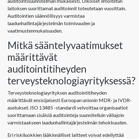
auditointisuunnitelman mukaisesti. Ulkoiset ilmoitetun
laitoksen suorittamat auditoinnit toteutetaan vuosittain.
Auditointien säännöllisyys varmistaa
laadunhallintajärjestelmän toimivuuden ja
vaatimustenmukaisuuden.
Mitkä sääntelyvaatimukset
määrittävät
auditointitiheyden
terveysteknologiayrityksessä?
Terveysteknologiayrityksen auditointitiheyden
määrittävät ensisijaisesti Euroopan unionin MDR- ja IVDR-
asetukset. ISO 13485 -standardi velvoittaa organisaatiot
suorittamaan sisäisiä auditointeja suunnitelluin väliajoin
varmistaakseen laadunhallintajärjestelmän tehokkuuden.
Eri riskiluokkien lääkinnälliset laitteet voivat edellyttää