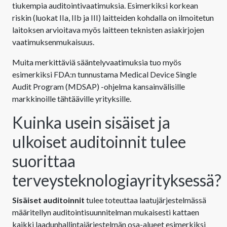
tiukempia auditointivaatimuksia. Esimerkiksi korkean
riskin (luokat IIa, IIb ja III) laitteiden kohdalla on ilmoitetun
laitoksen arvioitava myös laitteen teknisten asiakirjojen
vaatimuksenmukaisuus.
Muita merkittäviä sääntelyvaatimuksia tuo myös
esimerkiksi FDA:n tunnustama Medical Device Single
Audit Program (MDSAP) -ohjelma kansainvälisille
markkinoille tähtääville yrityksille.
Kuinka usein sisäiset ja
ulkoiset auditoinnit tulee
suorittaa
terveysteknologiayrityksessä?
Sisäiset auditoinnit
tulee toteuttaa laatujärjestelmässä
määritellyn auditointisuunnitelman mukaisesti kattaen
kaikki laadunhallintajärjestelmän osa-alueet esimerkiksi