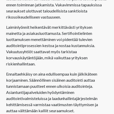
ennen toiminnan jatkamista. Vakavimmissa tapauksissa
seuraukset ulottuvat taloudellisista sanktioista
rikosoikeudelliseen vastuuseen.
Laiminlyönnit heikentävät merkittävästi yrityksen
mainetta ja asiakasluottamusta. Sertifiointielinten
luottamuksen menettäminen voi pidentää tulevien
auditointiprosessien kestoa ja nostaa kustannuksia.
Vakuutusyhtiöt saattavat myös tarkistaa
korvauskäytäntöjään, mikä vaikuttaa yrityksen
riskienhallintaan.
Ennaltaehkäisy on aina edullisempaa kuin jälkikäteen
korjaaminen. Säännöllinen sisäinen auditointi auttaa
tunnistamaan puutteet ennen ulkoisia auditointeja.
Asiantuntijapalveluiden hyödyntäminen
auditointivalmisteluissa ja laadunhallintajärjestelmän
kehittämisessä varmistaa vaatimusten täyttymisen ja
auttaa välttämään kalliit seuraamukset.