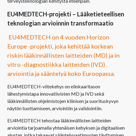
terveysteknologian kehitystä eteenpäin.
EU4MEDTECH-projekti – Lääketieteellisen
teknologian arvioinnin transformaatio
EU4MEDTECH on 4 vuoden Horizon
Europe -projekti, joka kehittää korkean
riskin lääkinnällisten laitteiden (MD) ja in
vitro -diagnostiikka laitteiden (IVD)
arviointia ja sääntelyä koko Euroopassa.
EU4MEDTECH-viitekehys on elinkaaritason
lähestymistapa innovatiivisten MD ja IVD sekä
lääkinnällisten ohjelmistojen kliinisen ja suorituskyvyn
näytön tuottamiseen, arviointiin ja validointiin.
EU4MEDTECH tehostaa lääkinnällisten laitteiden
arviointia tarjoamalla yhtenäisen kehyksen ja digitaalisen
alustan, jotka takaavat sääntelyvaatimusten täyttymisen,