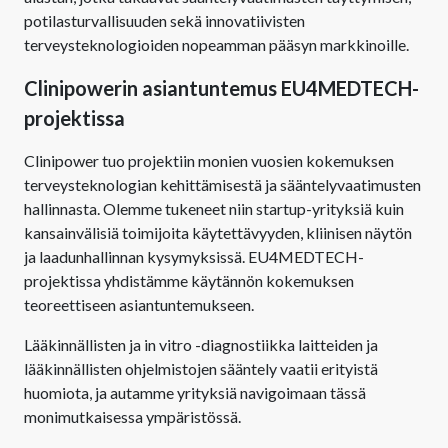
potilasturvallisuuden sekä innovatiivisten
terveysteknologioiden nopeamman pääsyn markkinoille.
Clinipowerin asiantuntemus EU4MEDTECH-
projektissa
Clinipower tuo projektiin monien vuosien kokemuksen
terveysteknologian kehittämisestä ja sääntelyvaatimusten
hallinnasta. Olemme tukeneet niin startup-yrityksiä kuin
kansainvälisiä toimijoita käytettävyyden, kliinisen näytön
ja laadunhallinnan kysymyksissä. EU4MEDTECH-
projektissa yhdistämme käytännön kokemuksen
teoreettiseen asiantuntemukseen.
Lääkinnällisten ja in vitro -diagnostiikka laitteiden ja
lääkinnällisten ohjelmistojen sääntely vaatii erityistä
huomiota, ja autamme yrityksiä navigoimaan tässä
monimutkaisessa ympäristössä.