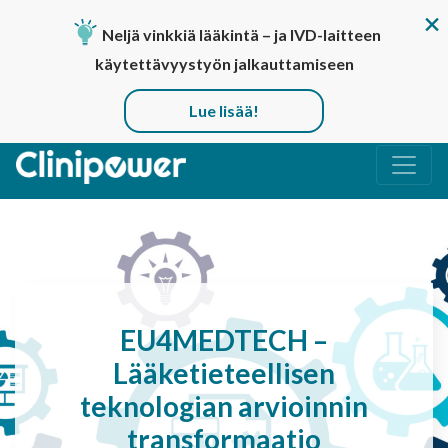
Neljä vinkkiä lääkintä – ja IVD-laitteen
käytettävyystyön jalkauttamiseen
Lue lisää!
Päävalikko
EU4MEDTECH –
Lääketieteellisen
teknologian arvioinnin
transformaatio