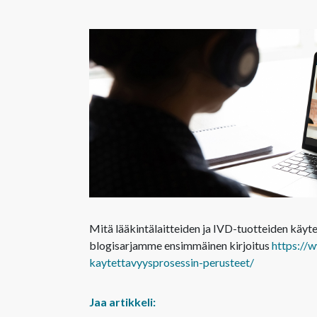
Mitä lääkintälaitteiden ja IVD-tuotteiden käy
blogisarjamme ensimmäinen kirjoitus
https://w
kaytettavyysprosessin-perusteet/
Jaa artikkeli: