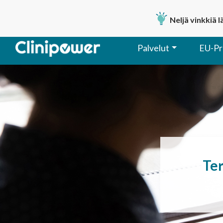
Neljä vinkkiä 
Palvelut
EU-Pr
Päävalikko
Ter