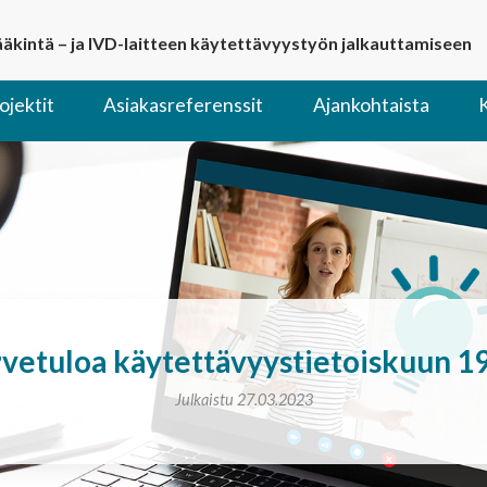
lääkintä – ja IVD-laitteen käytettävyystyön jalkauttamiseen
ojektit
Asiakasreferenssit
Ajankohtaista
vetuloa käytettävyystietoiskuun 19
Julkaistu 27.03.2023