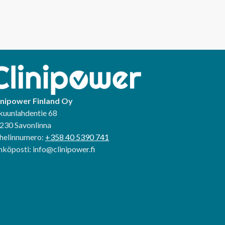
inipower Finland Oy
kuunlahdentie 68
230 Savonlinna
helinnumero:
+358 40 5390 741
hköposti: info@clinipower.fi