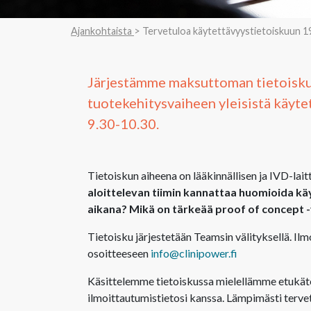
Ajankohtaista
> Tervetuloa käytettävyystietoiskuun 19
Järjestämme maksuttoman tietoiskun
tuotekehitysvaiheen yleisistä käyte
9.30-10.30.
Tietoiskun aiheena on lääkinnällisen ja IVD-lai
aloittelevan tiimin kannattaa huomioida k
aikana? Mikä on tärkeää proof of concept 
Tietoisku järjestetään Teamsin välityksellä. Il
osoitteeseen
info@clinipower.fi
Käsittelemme tietoiskussa mielellämme etukäte
ilmoittautumistietosi kanssa. Lämpimästi terve