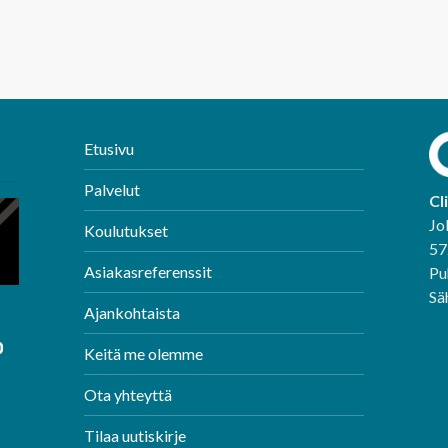
Etusivu
Palvelut
Cl
Jo
Koulutukset
57
Asiakasreferenssit
Pu
Sä
Ajankohtaista
Keitä me olemme
Ota yhteyttä
Tilaa uutiskirje