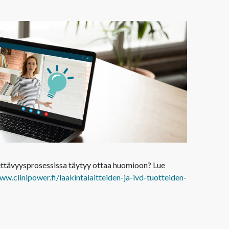
tettävyysprosessissa täytyy ottaa huomioon? Lue
ww.clinipower.fi/laakintalaitteiden-ja-ivd-tuotteiden-