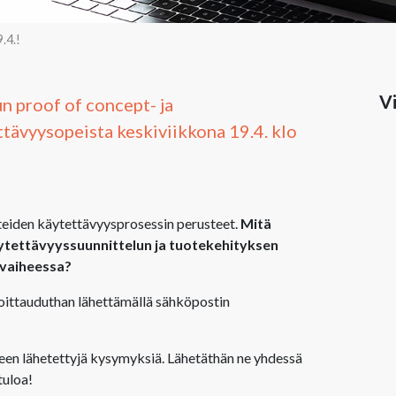
.4.!
Vi
 proof of concept- ja
ttävyysopeista keskiviikkona 19.4. klo
tteiden käytettävyysprosessin perusteet.
Mitä
äytettävyyssuunnittelun ja tuotekehityksen
-vaiheessa?
moittauduthan lähettämällä sähköpostin
en lähetettyjä kysymyksiä. Lähetäthän ne yhdessä
tuloa!