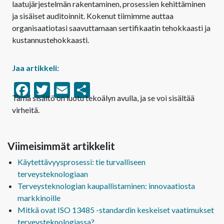
laatujärjestelmän rakentaminen, prosessien kehittäminen
ja sisäiset auditoinnit. Kokenut tiimimme auttaa
organisaatiotasi saavuttamaan sertifikaatin tehokkaasti ja
kustannustehokkaasti.
Jaa artikkeli:
Facebook
Twitter
Email
Share
Tämä sisältö on luotu tekoälyn avulla, ja se voi sisältää
virheitä.
Viimeisimmät artikkelit
Käytettävyysprosessi: tie turvalliseen
terveysteknologiaan
Terveysteknologian kaupallistaminen: innovaatiosta
markkinoille
Mitkä ovat ISO 13485 -standardin keskeiset vaatimukset
terveysteknologiassa?