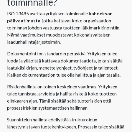
toiminnalle?
ISO 13485 asettaa yrityksen toiminnalle
kahdeksan
päävaatimusta
, jotka kattavat koko organisaation
toiminnan johdon vastuusta tuotteen jälkimarkkinointiin.
Nämä vaatimukset muodostavat kokonaisvaltaisen
laadunhallintajärjestelmän.
Dokumentointi on standardin peruskivi. Yrityksen tulee
luoda ja ylläpitää kattavaa dokumentaatiota, joka sisältää
laatukäsikirjan, menettelyohjeet, työohjeet ja tallenteet.
Kaiken dokumentaation tulee olla hallittua ja ajan tasalla.
Riskienhallinta on toinen keskeinen vaatimus. Yrityksen
tulee tunnistaa, arvioida ja hallita riskejä koko tuotteen
elinkaaren ajan. Tämä sisältää sekä tuoteriskien että
prosessiriskien systemaattisen hallinnan.
Suunnittelun hallinta edellyttää strukturoidun
lähestymistavan tuotekehitykseen. Prosessin tulee sisältää