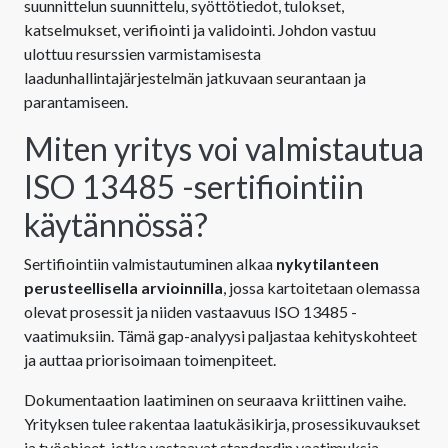
suunnittelun suunnittelu, syöttötiedot, tulokset,
katselmukset, verifiointi ja validointi. Johdon vastuu
ulottuu resurssien varmistamisesta
laadunhallintajärjestelmän jatkuvaan seurantaan ja
parantamiseen.
Miten yritys voi valmistautua
ISO 13485 -sertifiointiin
käytännössä?
Sertifiointiin valmistautuminen alkaa
nykytilanteen
perusteellisella arvioinnilla
, jossa kartoitetaan olemassa
olevat prosessit ja niiden vastaavuus ISO 13485 -
vaatimuksiin. Tämä gap-analyysi paljastaa kehityskohteet
ja auttaa priorisoimaan toimenpiteet.
Dokumentaation laatiminen on seuraava kriittinen vaihe.
Yrityksen tulee rakentaa laatukäsikirja, prosessikuvaukset
ja työohjeet, jotka vastaavat standardin vaatimuksia.