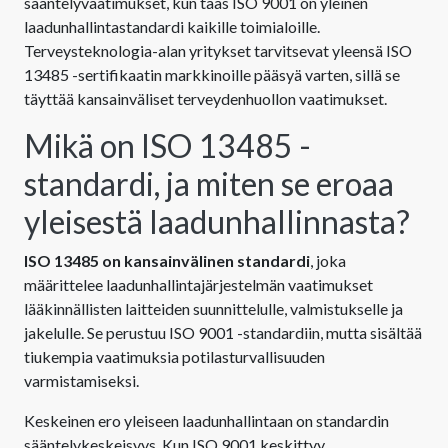
sääntelyvaatimukset, kun taas ISO 9001 on yleinen
laadunhallintastandardi kaikille toimialoille.
Terveysteknologia-alan yritykset tarvitsevat yleensä ISO
13485 -sertifikaatin markkinoille pääsyä varten, sillä se
täyttää kansainväliset terveydenhuollon vaatimukset.
Mikä on ISO 13485 -
standardi, ja miten se eroaa
yleisestä laadunhallinnasta?
ISO 13485 on kansainvälinen standardi
, joka
määrittelee laadunhallintajärjestelmän vaatimukset
lääkinnällisten laitteiden suunnittelulle, valmistukselle ja
jakelulle. Se perustuu ISO 9001 -standardiin, mutta sisältää
tiukempia vaatimuksia potilasturvallisuuden
varmistamiseksi.
Keskeinen ero yleiseen laadunhallintaan on standardin
sääntelykeskeisyys. Kun ISO 9001 keskittyy