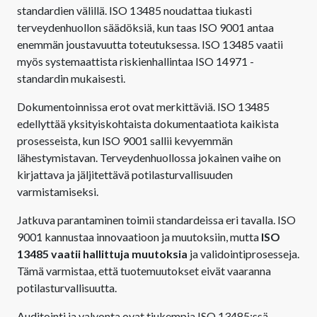
standardien välillä. ISO 13485 noudattaa tiukasti
terveydenhuollon säädöksiä, kun taas ISO 9001 antaa
enemmän joustavuutta toteutuksessa. ISO 13485 vaatii
myös systemaattista riskienhallintaa ISO 14971 -
standardin mukaisesti.
Dokumentoinnissa erot ovat merkittäviä. ISO 13485
edellyttää yksityiskohtaista dokumentaatiota kaikista
prosesseista, kun ISO 9001 sallii kevyemmän
lähestymistavan. Terveydenhuollossa jokainen vaihe on
kirjattava ja jäljitettävä potilasturvallisuuden
varmistamiseksi.
Jatkuva parantaminen toimii standardeissa eri tavalla. ISO
9001 kannustaa innovaatioon ja muutoksiin, mutta
ISO
13485 vaatii hallittuja muutoksia
ja validointiprosesseja.
Tämä varmistaa, että tuotemuutokset eivät vaaranna
potilasturvallisuutta.
Auditointi ja valvonta ovat tiukempia ISO 13485:ssä.