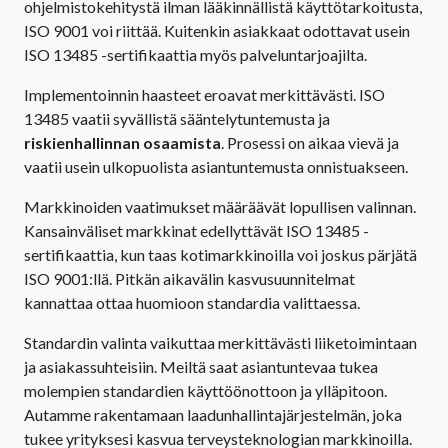
ohjelmistokehitystä ilman lääkinnällistä käyttötarkoitusta,
ISO 9001 voi riittää. Kuitenkin asiakkaat odottavat usein
ISO 13485 -sertifikaattia myös palveluntarjoajilta.
Implementoinnin haasteet eroavat merkittävästi. ISO
13485 vaatii syvällistä sääntelytuntemusta ja
riskienhallinnan osaamista
. Prosessi on aikaa vievä ja
vaatii usein ulkopuolista asiantuntemusta onnistuakseen.
Markkinoiden vaatimukset määräävät lopullisen valinnan.
Kansainväliset markkinat edellyttävät ISO 13485 -
sertifikaattia, kun taas kotimarkkinoilla voi joskus pärjätä
ISO 9001:llä. Pitkän aikavälin kasvusuunnitelmat
kannattaa ottaa huomioon standardia valittaessa.
Standardin valinta vaikuttaa merkittävästi liiketoimintaan
ja asiakassuhteisiin. Meiltä saat asiantuntevaa tukea
molempien standardien käyttöönottoon ja ylläpitoon.
Autamme rakentamaan laadunhallintajärjestelmän, joka
tukee yrityksesi kasvua terveysteknologian markkinoilla.