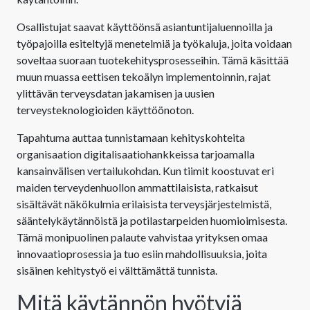
Osallistujat saavat käyttöönsä asiantuntijaluennoilla ja
työpajoilla esiteltyjä menetelmiä ja työkaluja, joita voidaan
soveltaa suoraan tuotekehitysprosesseihin. Tämä käsittää
muun muassa eettisen tekoälyn implementoinnin, rajat
ylittävän terveysdatan jakamisen ja uusien
terveysteknologioiden käyttöönoton.
Tapahtuma auttaa tunnistamaan kehityskohteita
organisaation digitalisaatiohankkeissa tarjoamalla
kansainvälisen vertailukohdan. Kun tiimit koostuvat eri
maiden terveydenhuollon ammattilaisista, ratkaisut
sisältävät näkökulmia erilaisista terveysjärjestelmistä,
sääntelykäytännöistä ja potilastarpeiden huomioimisesta.
Tämä monipuolinen palaute vahvistaa yrityksen omaa
innovaatioprosessia ja tuo esiin mahdollisuuksia, joita
sisäinen kehitystyö ei välttämättä tunnista.
Mitä käytännön hyötyjä