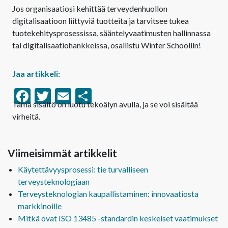
Jos organisaatiosi kehittää terveydenhuollon
digitalisaatioon liittyviä tuotteita ja tarvitsee tukea
tuotekehitysprosessissa, sääntelyvaatimusten hallinnassa
tai digitalisaatiohankkeissa, osallistu Winter Schooliin!
Jaa artikkeli:
Facebook
Twitter
Email
Share
Tämä sisältö on luotu tekoälyn avulla, ja se voi sisältää
virheitä.
Viimeisimmät artikkelit
Käytettävyysprosessi: tie turvalliseen
terveysteknologiaan
Terveysteknologian kaupallistaminen: innovaatiosta
markkinoille
Mitkä ovat ISO 13485 -standardin keskeiset vaatimukset