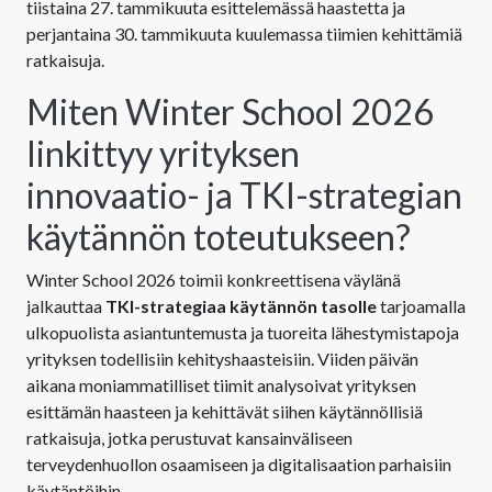
tiistaina 27. tammikuuta esittelemässä haastetta ja
perjantaina 30. tammikuuta kuulemassa tiimien kehittämiä
ratkaisuja.
Miten Winter School 2026
linkittyy yrityksen
innovaatio- ja TKI-strategian
käytännön toteutukseen?
Winter School 2026 toimii konkreettisena väylänä
jalkauttaa
TKI-strategiaa käytännön tasolle
tarjoamalla
ulkopuolista asiantuntemusta ja tuoreita lähestymistapoja
yrityksen todellisiin kehityshaasteisiin. Viiden päivän
aikana moniammatilliset tiimit analysoivat yrityksen
esittämän haasteen ja kehittävät siihen käytännöllisiä
ratkaisuja, jotka perustuvat kansainväliseen
terveydenhuollon osaamiseen ja digitalisaation parhaisiin
käytäntöihin.