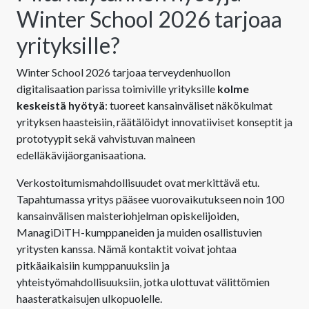
Winter School 2026 tarjoaa
yrityksille?
Winter School 2026 tarjoaa terveydenhuollon
digitalisaation parissa toimiville yrityksille
kolme
keskeistä hyötyä
: tuoreet kansainväliset näkökulmat
yrityksen haasteisiin, räätälöidyt innovatiiviset konseptit ja
prototyypit sekä vahvistuvan maineen
edelläkävijäorganisaationa.
Verkostoitumismahdollisuudet ovat merkittävä etu.
Tapahtumassa yritys pääsee vuorovaikutukseen noin 100
kansainvälisen maisteriohjelman opiskelijoiden,
ManagiDiTH-kumppaneiden ja muiden osallistuvien
yritysten kanssa. Nämä kontaktit voivat johtaa
pitkäaikaisiin kumppanuuksiin ja
yhteistyömahdollisuuksiin, jotka ulottuvat välittömien
haasteratkaisujen ulkopuolelle.