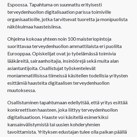
Espoossa. Tapahtuma on suunnattu erityisesti
terveydenhuollon digitalisaation parissa toimiville
organisaatioille, jotka tarvitsevat tuoretta ja monipuolista
näkökulmaa haasteisiinsa.
Ohjelma kokoaa yhteen noin 100 maisteriopintoja
suorittavaa terveydenhuollon ammattilaista eri puolilta
Eurooppaa. Opiskelijat ovat jo työelämässä toimivia
lääkäreitä, sairaanhoitajia, insinöörejä sekä muita alan
asiantuntijoita. Osallistujat työskentelevät
moniammatillisissa tiimeissä käsitellen todellisia yritysten
esittämiä haasteita digitaalisen terveydenhuollon
muutoksessa.
Osallistuminen tapahtumaan edellyttää, että yritys esittää
konkreettisen haasteen, joka liittyy terveydenhuollon
digitalisaatioon. Haaste voi käsitellä esimerkiksi
kansainvälistymistä tai uusien kohderyhmien
tavoittamista. Yrityksen edustajan tulee olla paikan päällä