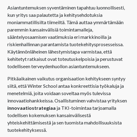
Asiantuntemuksen syventäminen tapahtuu luonnollisesti,
kun yritys saa palautetta ja kehitysehdotuksia
moniammatillisilta tiimeiltä. Tämä auttaa ymmärtämään
paremmin kansainvälisiä toimintamalleja,
sääntelyosaamisen vaatimuksia eri markkinoilla ja
riskienhallinnan parantamista tuotekehitysprosesseissa.
Käytännönläheinen lähestymistapa varmistaa, että
kehitetyt ratkaisut ovat toteutuskelpoisia ja perustuvat
todelliseen terveydenhuollon asiantuntemukseen.
Pitkäaikainen vaikutus organisaation kehitykseen syntyy
siitä, että Winter School antaa konkreettisia työkaluja ja
menetelmiä, joita voidaan soveltaa myös tulevissa
innovaatiohankkeissa. Osallistuminen vahvistaa yrityksen
innovaatiostrategiaa
ja TKI-toimintaa tarjoamalla
todellisen kokemuksen kansainvälisestä
yhteiskehittämisestä ja sen tuomista mahdollisuuksista
tuotekehityksessä.