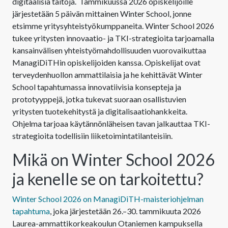
digitaalisia taitoja. Tammikuussa 2026 opiskelijoille
järjestetään 5 päivän mittainen Winter School, jonne
etsimme yritysyhteistyökumppaneita. Winter School 2026
tukee yritysten innovaatio- ja TKI-strategioita tarjoamalla
kansainvälisen yhteistyömahdollisuuden vuorovaikuttaa
ManagiDiTHin opiskelijoiden kanssa. Opiskelijat ovat
terveydenhuollon ammattilaisia ja he kehittävät Winter
School tapahtumassa innovatiivisia konsepteja ja
prototyyppejä, jotka tukevat suoraan osallistuvien
yritysten tuotekehitystä ja digitalisaatiohankkeita.
Ohjelma tarjoaa käytännönläheisen tavan jalkauttaa TKI-
strategioita todellisiin liiketoimintatilanteisiin.
Mikä on Winter School 2026
ja kenelle se on tarkoitettu?
Winter School 2026 on ManagiDiTH-maisteriohjelman
tapahtuma
, joka järjestetään 26.–30. tammikuuta 2026
Laurea-ammattikorkeakoulun Otaniemen kampuksella