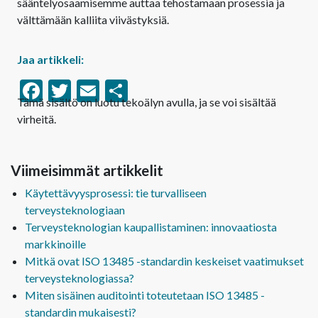
sääntelyosaamisemme auttaa tehostamaan prosessia ja
välttämään kalliita viivästyksiä.
Jaa artikkeli:
Facebook
Twitter
Email
Share
Tämä sisältö on luotu tekoälyn avulla, ja se voi sisältää
virheitä.
Viimeisimmät artikkelit
Käytettävyysprosessi: tie turvalliseen
terveysteknologiaan
Terveysteknologian kaupallistaminen: innovaatiosta
markkinoille
Mitkä ovat ISO 13485 -standardin keskeiset vaatimukset
terveysteknologiassa?
Miten sisäinen auditointi toteutetaan ISO 13485 -
standardin mukaisesti?