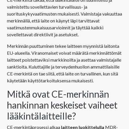
valmistettu sovellettavien turvallisuus- ja
suorituskykyvaatimusten mukaisesti. Valmistaja vakuuttaa
merkinnällä, että laite on käynyt läpi tarvittavat
vaatimustenmukaisuusarvioinnit ja täyttää kaikki
sovellettavat direktiivit ja asetukset.
Merkinnän puuttuminen tekee laitteen myynnistä laitonta
EU-alueella. Viranomaiset voivat määrätä merkinnättömät
laitteet poistettaviksi markkinoilta ja asettaa valmistajalle
sanktioita. Kuluttajille ja terveydenhuollon ammattilaisille
CE-merkintä on tae siitä, että laite on turvallinen, kun sitä
käytetään käyttötarkoituksensa mukaisesti.
Mitkä ovat CE-merkinnän
hankinnan keskeiset vaiheet
lääkintälaitteille?
CE-merkintäprosessi alkaa
laitteen luokittelulla
MDR-