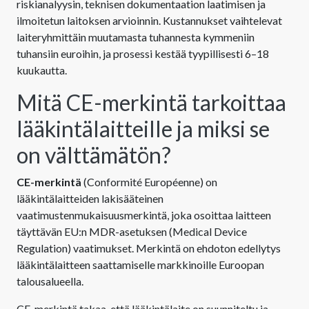
riskianalyysin, teknisen dokumentaation laatimisen ja
ilmoitetun laitoksen arvioinnin. Kustannukset vaihtelevat
laiteryhmittäin muutamasta tuhannesta kymmeniin
tuhansiin euroihin, ja prosessi kestää tyypillisesti 6–18
kuukautta.
Mitä CE-merkintä tarkoittaa
lääkintälaitteille ja miksi se
on välttämätön?
CE-merkintä
(Conformité Européenne) on
lääkintälaitteiden lakisääteinen
vaatimustenmukaisuusmerkintä, joka osoittaa laitteen
täyttävän EU:n MDR-asetuksen (Medical Device
Regulation) vaatimukset. Merkintä on ehdoton edellytys
lääkintälaitteen saattamiselle markkinoille Euroopan
talousalueella.
CE-merkintä takaa, että lääkintälaite on suunniteltu ja