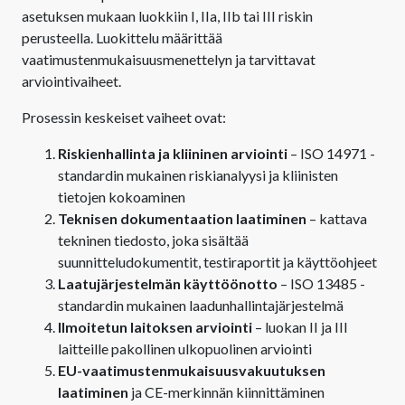
asetuksen mukaan luokkiin I, IIa, IIb tai III riskin
perusteella. Luokittelu määrittää
vaatimustenmukaisuusmenettelyn ja tarvittavat
arviointivaiheet.
Prosessin keskeiset vaiheet ovat:
Riskienhallinta ja kliininen arviointi
– ISO 14971 -
standardin mukainen riskianalyysi ja kliinisten
tietojen kokoaminen
Teknisen dokumentaation laatiminen
– kattava
tekninen tiedosto, joka sisältää
suunnitteludokumentit, testiraportit ja käyttöohjeet
Laatujärjestelmän käyttöönotto
– ISO 13485 -
standardin mukainen laadunhallintajärjestelmä
Ilmoitetun laitoksen arviointi
– luokan II ja III
laitteille pakollinen ulkopuolinen arviointi
EU-vaatimustenmukaisuusvakuutuksen
laatiminen
ja CE-merkinnän kiinnittäminen