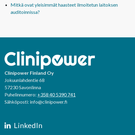
Mitkä ovat yleisimmät haasteet ilmoitetun laitoksen
auditoinnissa?
Clinipower Finland Oy
Jokuunlahdentie 68
57230 Savonlinna
Puhelinnumero:
+358 40 5390 741
Sähköposti: info@clinipower.fi
LinkedIn