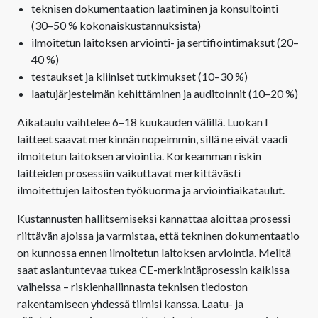
teknisen dokumentaation laatiminen ja konsultointi
(30–50 % kokonaiskustannuksista)
ilmoitetun laitoksen arviointi- ja sertifiointimaksut (20–
40 %)
testaukset ja kliiniset tutkimukset (10–30 %)
laatujärjestelmän kehittäminen ja auditoinnit (10–20 %)
Aikataulu vaihtelee 6–18 kuukauden välillä. Luokan I
laitteet saavat merkinnän nopeimmin, sillä ne eivät vaadi
ilmoitetun laitoksen arviointia. Korkeamman riskin
laitteiden prosessiin vaikuttavat merkittävästi
ilmoitettujen laitosten työkuorma ja arviointiaikataulut.
Kustannusten hallitsemiseksi kannattaa aloittaa prosessi
riittävän ajoissa ja varmistaa, että tekninen dokumentaatio
on kunnossa ennen ilmoitetun laitoksen arviointia. Meiltä
saat asiantuntevaa tukea CE-merkintäprosessin kaikissa
vaiheissa – riskienhallinnasta teknisen tiedoston
rakentamiseen yhdessä tiimisi kanssa. Laatu- ja