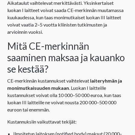
Aikataulut vaihtelevat merkittävästi. Yksinkertaiset
luokan I laitteet voivat saada CE-merkinnän muutamassa
kuukaudessa, kun taas monimutkaiset luokan III laitteet
voivat vaatia 2–5 vuotta kliinisten tutkimusten ja
arvioinnin vuoksi.
Mitä CE-merkinnän
saaminen maksaa ja kauanko
se kestää?
CE-merkinnän kustannukset vaihtelevat
laiteryhmän ja
monimutkaisuuden mukaan
. Luokan I laitteille
kustannukset voivat olla 10 000–50 000 euroa, kun taas
luokan III laitteille ne voivat nousta 200 000–500 000
euroon tai enemmän.
Kustannuksiin vaikuttavat tekijät:
Ilmoitetun laitoksen (notified body) maksut (20 000–