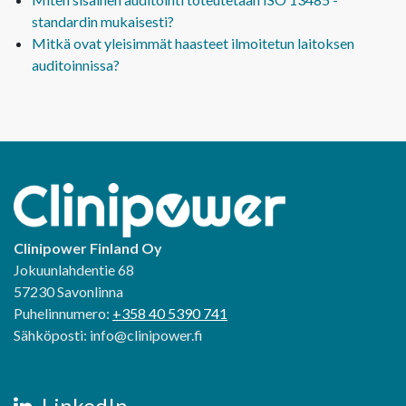
standardin mukaisesti?
Mitkä ovat yleisimmät haasteet ilmoitetun laitoksen
auditoinnissa?
Clinipower Finland Oy
Jokuunlahdentie 68
57230 Savonlinna
Puhelinnumero:
+358 40 5390 741
Sähköposti: info@clinipower.fi
LinkedIn