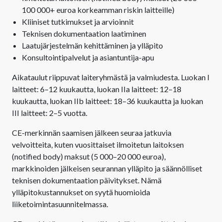
100 000+ euroa korkeamman riskin laitteille)
Kliiniset tutkimukset ja arvioinnit
Teknisen dokumentaation laatiminen
Laatujärjestelmän kehittäminen ja ylläpito
Konsultointipalvelut ja asiantuntija-apu
Aikataulut riippuvat laiteryhmästä ja valmiudesta. Luokan I
laitteet: 6–12 kuukautta, luokan IIa laitteet: 12–18
kuukautta, luokan IIb laitteet: 18–36 kuukautta ja luokan
III laitteet: 2–5 vuotta.
CE-merkinnän saamisen jälkeen seuraa jatkuvia
velvoitteita, kuten vuosittaiset ilmoitetun laitoksen
(notified body) maksut (5 000–20 000 euroa),
markkinoiden jälkeisen seurannan ylläpito ja säännölliset
teknisen dokumentaation päivitykset. Nämä
ylläpitokustannukset on syytä huomioida
liiketoimintasuunnitelmassa.