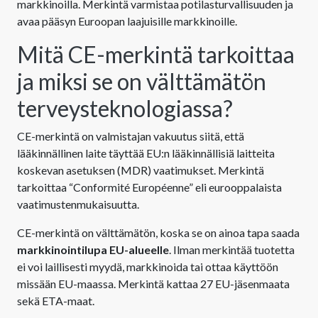
markkinoilla. Merkintä varmistaa potilasturvallisuuden ja
avaa pääsyn Euroopan laajuisille markkinoille.
Mitä CE-merkintä tarkoittaa
ja miksi se on välttämätön
terveysteknologiassa?
CE-merkintä on valmistajan vakuutus siitä, että
lääkinnällinen laite täyttää EU:n lääkinnällisiä laitteita
koskevan asetuksen (MDR) vaatimukset. Merkintä
tarkoittaa “Conformité Européenne” eli eurooppalaista
vaatimustenmukaisuutta.
CE-merkintä on välttämätön, koska se on ainoa tapa saada
markkinointilupa EU-alueelle
. Ilman merkintää tuotetta
ei voi laillisesti myydä, markkinoida tai ottaa käyttöön
missään EU-maassa. Merkintä kattaa 27 EU-jäsenmaata
sekä ETA-maat.