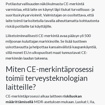
Potilasturvallisuuden näkökulmasta CE-merkintä
varmistaa, että laite on käynyt läpi tiukat turvallisuus- ja
suorituskykyarvioinnit. Valmistajan on osoitettava, että
laite toimii tarkoitetulla tavalla aiheuttamatta kohtuutonta
riskiä potilaille tai käyttäjille.
Liiketoiminnallisesti CE-merkintä avaa pääsyn yli 500
miljoonan kuluttajan markkinoille. Se lisää tuotteen
uskottavuutta ja helpottaa kansainvälistä kaupankäyntiä,
sillä monet EU:n ulkopuoliset maat tunnustavat CE-
merkinnän laadun takeena.
Miten CE-merkintäprosessi
toimii terveysteknologian
laitteille?
CE-merkintäprosessi alkaa laitteen
riskiluokan
määrittämisellä
MDR-asetuksen mukaan. Luokat I, IIa,