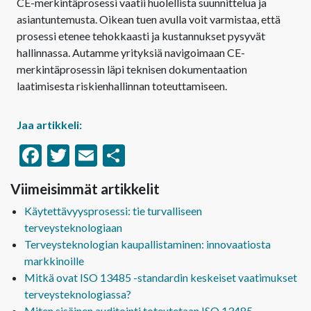
CE-merkintäprosessi vaatii huolellista suunnittelua ja
asiantuntemusta. Oikean tuen avulla voit varmistaa, että
prosessi etenee tehokkaasti ja kustannukset pysyvät
hallinnassa. Autamme yrityksiä navigoimaan CE-
merkintäprosessin läpi teknisen dokumentaation
laatimisesta riskienhallinnan toteuttamiseen.
Jaa artikkeli:
Facebook
Twitter
Email
Share
Viimeisimmät artikkelit
Käytettävyysprosessi: tie turvalliseen
terveysteknologiaan
Terveysteknologian kaupallistaminen: innovaatiosta
markkinoille
Mitkä ovat ISO 13485 -standardin keskeiset vaatimukset
terveysteknologiassa?
Miten sisäinen auditointi toteutetaan ISO 13485 -