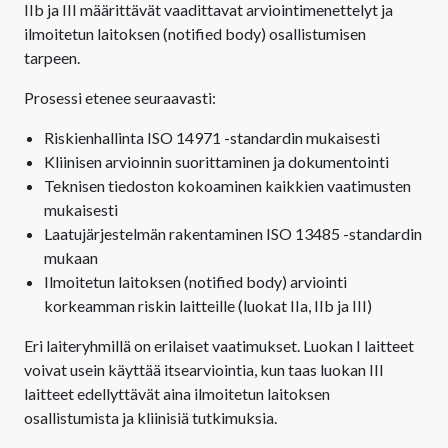
IIb ja III määrittävät vaadittavat arviointimenettelyt ja
ilmoitetun laitoksen (notified body) osallistumisen
tarpeen.
Prosessi etenee seuraavasti:
Riskienhallinta ISO 14971 -standardin mukaisesti
Kliinisen arvioinnin suorittaminen ja dokumentointi
Teknisen tiedoston kokoaminen kaikkien vaatimusten
mukaisesti
Laatujärjestelmän rakentaminen ISO 13485 -standardin
mukaan
Ilmoitetun laitoksen (notified body) arviointi
korkeamman riskin laitteille (luokat IIa, IIb ja III)
Eri laiteryhmillä on erilaiset vaatimukset. Luokan I laitteet
voivat usein käyttää itsearviointia, kun taas luokan III
laitteet edellyttävät aina ilmoitetun laitoksen
osallistumista ja kliinisiä tutkimuksia.