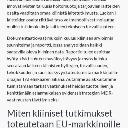
innovatiivisten tai uusia hoitomuotoja tarjoavien laitteiden
osalta vaaditaan omaa kliinistä laitetutkimusta. Luokan I
laitteiden osalta riittävä taso voi mahdollisesti nojautua
muihin tutkimuksiin ja laitteen tekniseen turvallisuuteen.
Dokumentaatiovaatimuksiin kuuluu kliinisen arvioinnin
suunnitelma ja raportti, jossa analysoidaan kaikki
saatavilla oleva kliininen data. Raportin tulee osoittaa
hyöty–riski-suhteen hyväksyttävyys ja myös kuinka
seurataan laitteen kliinisten hyötyjen, turvallisuuden,
tehokkuuden ja suorituskyvyn toteutumista markkinoilla-
oloajan TAI elinkaaren aikana. Autamme asiakkaitamme
tunnistamaan tarkat vaatimukset heidän tuotteilleen ja
kehittämään asianmukaisen evidenssistrategian MDR-
vaatimusten täyttämiseksi.
Miten kliiniset tutkimukset
toteutetaan EU-markkinoille