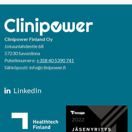
Clinipower Finland Oy
Jokuunlahdentie 68
57230 Savonlinna
Puhelinnumero:
+358 40 5390 741
Sähköposti: info@clinipower.fi
LinkedIn