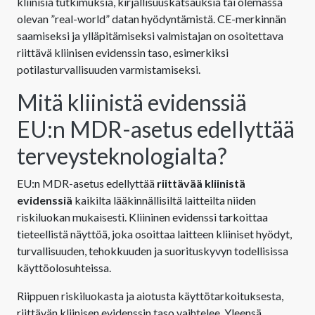
kliinisiä tutkimuksia, kirjallisuuskatsauksia tai olemassa
olevan ”real-world” datan hyödyntämistä. CE-merkinnän
saamiseksi ja ylläpitämiseksi valmistajan on osoitettava
riittävä kliinisen evidenssin taso, esimerkiksi
potilasturvallisuuden varmistamiseksi.
Mitä kliinistä evidenssiä
EU:n MDR-asetus edellyttää
terveysteknologialta?
EU:n MDR-asetus edellyttää
riittävää kliinistä
evidenssiä
kaikilta lääkinnällisiltä laitteilta niiden
riskiluokan mukaisesti. Kliininen evidenssi tarkoittaa
tieteellistä näyttöä, joka osoittaa laitteen kliiniset hyödyt,
turvallisuuden, tehokkuuden ja suorituskyvyn todellisissa
käyttöolosuhteissa.
Riippuen riskiluokasta ja aiotusta käyttötarkoituksesta,
riittävän kliinisen evidenssin taso vaihtelee. Yleensä