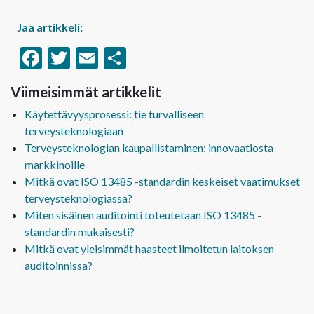
Jaa artikkeli:
Facebook
Twitter
Email
Share
Viimeisimmät artikkelit
Käytettävyysprosessi: tie turvalliseen
terveysteknologiaan
Terveysteknologian kaupallistaminen: innovaatiosta
markkinoille
Mitkä ovat ISO 13485 -standardin keskeiset vaatimukset
terveysteknologiassa?
Miten sisäinen auditointi toteutetaan ISO 13485 -
standardin mukaisesti?
Mitkä ovat yleisimmät haasteet ilmoitetun laitoksen
auditoinnissa?