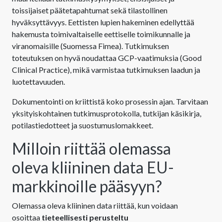
toissijaiset päätetapahtumat sekä tilastollinen
hyväksyttävyys. Eettisten lupien hakeminen edellyttää
hakemusta toimivaltaiselle eettiselle toimikunnalle ja
viranomaisille (Suomessa Fimea). Tutkimuksen
toteutuksen on hyvä noudattaa GCP-vaatimuksia (Good
Clinical Practice), mikä varmistaa tutkimuksen laadun ja
luotettavuuden.
Dokumentointi on kriittistä koko prosessin ajan. Tarvitaan
yksityiskohtainen tutkimusprotokolla, tutkijan käsikirja,
potilastiedotteet ja suostumuslomakkeet.
Milloin riittää olemassa
oleva kliininen data EU-
markkinoille pääsyyn?
Olemassa oleva kliininen data riittää, kun voidaan
osoittaa
tieteellisesti perusteltu