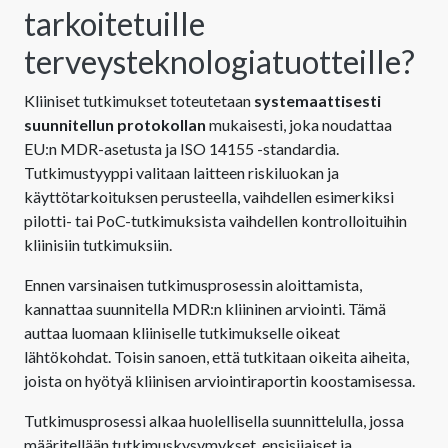
tarkoitetuille
terveysteknologiatuotteille?
Kliiniset tutkimukset toteutetaan
systemaattisesti
suunnitellun protokollan
mukaisesti, joka noudattaa
EU:n MDR-asetusta ja ISO 14155 -standardia.
Tutkimustyyppi valitaan laitteen riskiluokan ja
käyttötarkoituksen perusteella, vaihdellen esimerkiksi
pilotti- tai PoC-tutkimuksista vaihdellen kontrolloituihin
kliinisiin tutkimuksiin.
Ennen varsinaisen tutkimusprosessin aloittamista,
kannattaa suunnitella MDR:n kliininen arviointi. Tämä
auttaa luomaan kliiniselle tutkimukselle oikeat
lähtökohdat. Toisin sanoen, että tutkitaan oikeita aiheita,
joista on hyötyä kliinisen arviointiraportin koostamisessa.
Tutkimusprosessi alkaa huolellisella suunnittelulla, jossa
määritellään tutkimuskysymykset, ensisijaiset ja