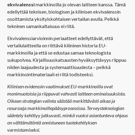
ekvivalenssi
markkinoilla jo olevan laitteen kanssa. Tämä
edellyttää teknisen, biologisen ja kliinisen ekvivalenssin
osoittamista yksityiskohtaisen vertailun avulla. Pelkkä
tekninen samankaltaisuus ei riitä.
Ekvivalenssiarvioinnin periaatteet edellyttävät, että
vertailulaitteella on riittävä kliininen historia EU-
markkinoilla ja että se edustaa samaa teknologista
sukupolvea. Kirjallisuuskatsausten hyväksyttävyys riippuu
niiden laajuudesta ja systemaattisuudesta – pelkkä
markkinointimateriaali ei riitä todisteeksi.
Kliinisen evidenssin vaatimukset EU-markkinoilla ovat
monimuotoisia ja riippuvat vahvasti laitteen ominaisuuksista.
Oikean strategian valinta säästää merkittävästi aikaa ja
resursseja markkinoillepääsyprosessissa. Terveysteknologian
sääntely kehittyy jatkuvasti, minkä vuoksi asiantunteva ohjaus
on välttämätöntä onnistuneen tuotekehityksen
varmistamiseksi.