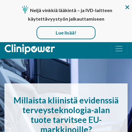
Neljä vinkkiä lääkintä – ja IVD-laitteen
käytettävyystyön jalkauttamiseen
Lue lisää!
Päävalikko
Millaista kliinistä evidenssiä
terveysteknologia-alan
tuote tarvitsee EU-
markkinoille?