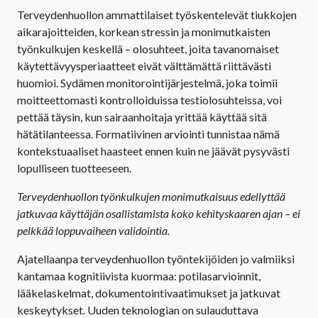
Terveydenhuollon ammattilaiset työskentelevät tiukkojen
aikarajoitteiden, korkean stressin ja monimutkaisten
työnkulkujen keskellä – olosuhteet, joita tavanomaiset
käytettävyysperiaatteet eivät välttämättä riittävästi
huomioi. Sydämen monitorointijärjestelmä, joka toimii
moitteettomasti kontrolloiduissa testiolosuhteissa, voi
pettää täysin, kun sairaanhoitaja yrittää käyttää sitä
hätätilanteessa. Formatiivinen arviointi tunnistaa nämä
kontekstuaaliset haasteet ennen kuin ne jäävät pysyvästi
lopulliseen tuotteeseen.
Terveydenhuollon työnkulkujen monimutkaisuus edellyttää
jatkuvaa käyttäjän osallistamista koko kehityskaaren ajan – ei
pelkkää loppuvaiheen validointia.
Ajatellaanpa terveydenhuollon työntekijöiden jo valmiiksi
kantamaa kognitiivista kuormaa: potilasarvioinnit,
lääkelaskelmat, dokumentointivaatimukset ja jatkuvat
keskeytykset. Uuden teknologian on sulauduttava