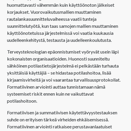
huomattavasti vähemmän kuin käyttöönoton jälkeiset
korjaukset. Vuorovaikutusmallien muuttaminen
rautalankasuunnitteluvaiheessa vaatii tunteja
suunnittelutyötä, kun taas samojen mallien muuttaminen
käyttöönotetuissa järjestelmissä voi vaatia kuukausia
uudelleenkehitystä, testausta ja uudelleenkoulutusta.
Terveysteknologian epäonnistumiset vyöryvät usein läpi
kokonaisten organisaatioiden. Huonosti suunniteltu
sähköinen potilastietojärjestelmä ei pelkästään turhauta
yksittäisiä käyttäjiä – se hidastaa potilashoitoa, lisää
kirjaamisvirheitä ja voi vaarantaa turvallisuusprotokollat.
Formatiivinen arviointi auttaa tunnistamaan nämä
systeemiset riskit ennen kuin ne vaikuttavat
potilashoitoon.
Formatiivisen ja summatiivisen käytettävyystestauksen
suhde on erityisen tärkeä virheiden ehkäisemisessä.
Formatiivinen arviointi ratkaisee perustavanlaatuiset