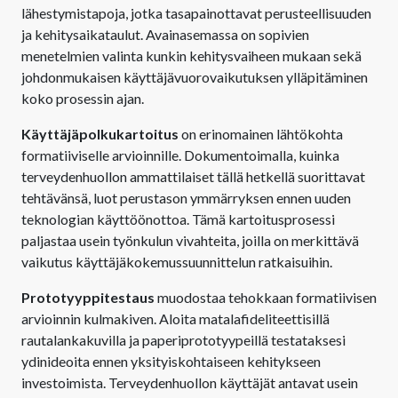
lähestymistapoja, jotka tasapainottavat perusteellisuuden
ja kehitysaikataulut. Avainasemassa on sopivien
menetelmien valinta kunkin kehitysvaiheen mukaan sekä
johdonmukaisen käyttäjävuorovaikutuksen ylläpitäminen
koko prosessin ajan.
Käyttäjäpolkukartoitus
on erinomainen lähtökohta
formatiiviselle arvioinnille. Dokumentoimalla, kuinka
terveydenhuollon ammattilaiset tällä hetkellä suorittavat
tehtävänsä, luot perustason ymmärryksen ennen uuden
teknologian käyttöönottoa. Tämä kartoitusprosessi
paljastaa usein työnkulun vivahteita, joilla on merkittävä
vaikutus käyttäjäkokemussuunnittelun ratkaisuihin.
Prototyyppitestaus
muodostaa tehokkaan formatiivisen
arvioinnin kulmakiven. Aloita matalafideliteettisillä
rautalankakuvilla ja paperiprototyypeillä testataksesi
ydinideoita ennen yksityiskohtaiseen kehitykseen
investoimista. Terveydenhuollon käyttäjät antavat usein