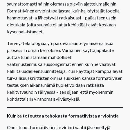
saumattomasti näihin olemassa oleviin ajattelumalleihin.
Formatiivinen arviointi paljastaa, kuinka käyttäjät todella
hahmottavat ja lähestyvät ratkaisuasi – paljastaen usein
oletuksia, joita suunnittelijat ja kehittäjät eivät koskaan
kyseenalaistaneet.
Terveysteknologiaa ympäröivä sääntelymaisema lisää
prosessiin oman kerroksen. Varhainen käyttäjäpalaute
auttaa tunnistamaan mahdolliset
vaatimustenmukaisuusongelmat ennen kuin ne vaativat
kalliita uudelleensuunnitteluja. Kun käyttäjät kamppailevat
turvallisuuskriittisten ominaisuuksien kanssa formatiivisen
testauksen aikana, nämä huolet voidaan ratkaista
kehitysvauhdin säilyessä – sen sijaan, että myöhemmin
kohdattaisiin viranomaisviivästyksiä.
Kuinka toteuttaa tehokasta formatiivista arviointia
Onnistunut formatiivinen arviointi vaatii jäsenneltyjä