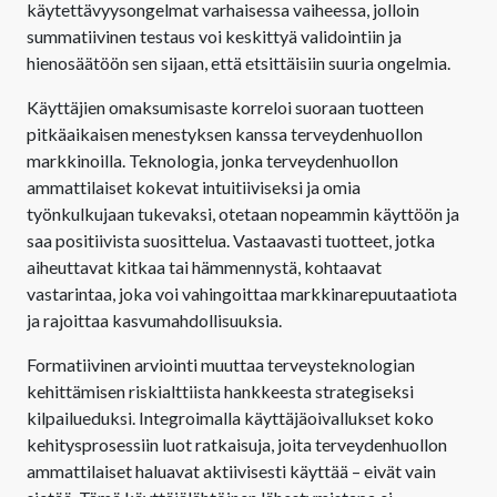
käytettävyysongelmat varhaisessa vaiheessa, jolloin
summatiivinen testaus voi keskittyä validointiin ja
hienosäätöön sen sijaan, että etsittäisiin suuria ongelmia.
Käyttäjien omaksumisaste korreloi suoraan tuotteen
pitkäaikaisen menestyksen kanssa terveydenhuollon
markkinoilla. Teknologia, jonka terveydenhuollon
ammattilaiset kokevat intuitiiviseksi ja omia
työnkulkujaan tukevaksi, otetaan nopeammin käyttöön ja
saa positiivista suosittelua. Vastaavasti tuotteet, jotka
aiheuttavat kitkaa tai hämmennystä, kohtaavat
vastarintaa, joka voi vahingoittaa markkinarepuutaatiota
ja rajoittaa kasvumahdollisuuksia.
Formatiivinen arviointi muuttaa terveysteknologian
kehittämisen riskialttiista hankkeesta strategiseksi
kilpailueduksi. Integroimalla käyttäjäoivallukset koko
kehitysprosessiin luot ratkaisuja, joita terveydenhuollon
ammattilaiset haluavat aktiivisesti käyttää – eivät vain