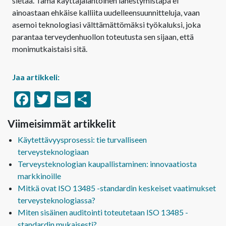
sietää. Tämä käyttäjälähtöinen lähestymistapa ei
ainoastaan ehkäise kalliita uudelleensuunnitteluja, vaan
asemoi teknologiasi välttämättömäksi työkaluksi, joka
parantaa terveydenhuollon toteutusta sen sijaan, että
monimutkaistaisi sitä.
Jaa artikkeli:
Facebook
Twitter
Email
Share
Viimeisimmät artikkelit
Käytettävyysprosessi: tie turvalliseen
terveysteknologiaan
Terveysteknologian kaupallistaminen: innovaatiosta
markkinoille
Mitkä ovat ISO 13485 -standardin keskeiset vaatimukset
terveysteknologiassa?
Miten sisäinen auditointi toteutetaan ISO 13485 -
standardin mukaisesti?