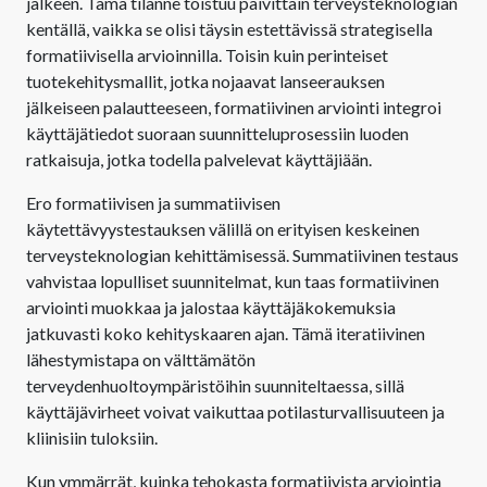
jälkeen. Tämä tilanne toistuu päivittäin terveysteknologian
kentällä, vaikka se olisi täysin estettävissä strategisella
formatiivisella arvioinnilla. Toisin kuin perinteiset
tuotekehitysmallit, jotka nojaavat lanseerauksen
jälkeiseen palautteeseen, formatiivinen arviointi integroi
käyttäjätiedot suoraan suunnitteluprosessiin luoden
ratkaisuja, jotka todella palvelevat käyttäjiään.
Ero formatiivisen ja summatiivisen
käytettävyystestauksen välillä on erityisen keskeinen
terveysteknologian kehittämisessä. Summatiivinen testaus
vahvistaa lopulliset suunnitelmat, kun taas formatiivinen
arviointi muokkaa ja jalostaa käyttäjäkokemuksia
jatkuvasti koko kehityskaaren ajan. Tämä iteratiivinen
lähestymistapa on välttämätön
terveydenhuoltoympäristöihin suunniteltaessa, sillä
käyttäjävirheet voivat vaikuttaa potilasturvallisuuteen ja
kliinisiin tuloksiin.
Kun ymmärrät, kuinka tehokasta formatiivista arviointia