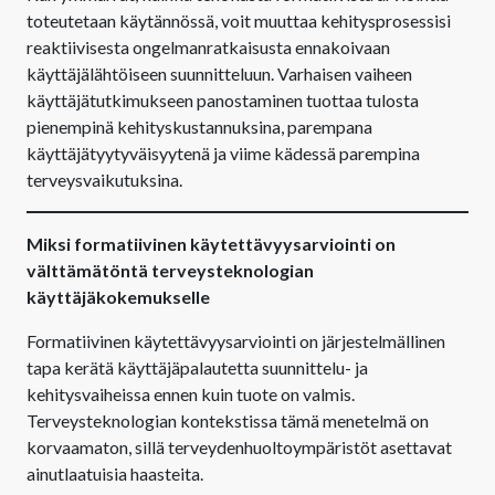
toteutetaan käytännössä, voit muuttaa kehitysprosessisi
reaktiivisesta ongelmanratkaisusta ennakoivaan
käyttäjälähtöiseen suunnitteluun. Varhaisen vaiheen
käyttäjätutkimukseen panostaminen tuottaa tulosta
pienempinä kehityskustannuksina, parempana
käyttäjätyytyväisyytenä ja viime kädessä parempina
terveysvaikutuksina.
Miksi formatiivinen käytettävyysarviointi on
välttämätöntä terveysteknologian
käyttäjäkokemukselle
Formatiivinen käytettävyysarviointi on järjestelmällinen
tapa kerätä käyttäjäpalautetta suunnittelu- ja
kehitysvaiheissa ennen kuin tuote on valmis.
Terveysteknologian kontekstissa tämä menetelmä on
korvaamaton, sillä terveydenhuoltoympäristöt asettavat
ainutlaatuisia haasteita.