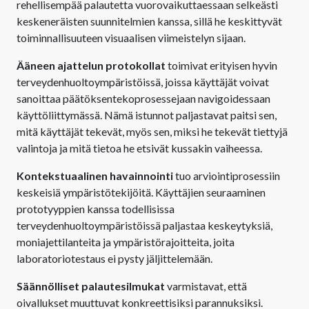
rehellisempää palautetta vuorovaikuttaessaan selkeästi
keskeneräisten suunnitelmien kanssa, sillä he keskittyvät
toiminnallisuuteen visuaalisen viimeistelyn sijaan.
Ääneen ajattelun protokollat
toimivat erityisen hyvin
terveydenhuoltoympäristöissä, joissa käyttäjät voivat
sanoittaa päätöksentekoprosessejaan navigoidessaan
käyttöliittymässä. Nämä istunnot paljastavat paitsi sen,
mitä käyttäjät tekevät, myös sen, miksi he tekevät tiettyjä
valintoja ja mitä tietoa he etsivät kussakin vaiheessa.
Kontekstuaalinen havainnointi
tuo arviointiprosessiin
keskeisiä ympäristötekijöitä. Käyttäjien seuraaminen
prototyyppien kanssa todellisissa
terveydenhuoltoympäristöissä paljastaa keskeytyksiä,
moniajettilanteita ja ympäristörajoitteita, joita
laboratoriotestaus ei pysty jäljittelemään.
Säännölliset palautesilmukat
varmistavat, että
oivallukset muuttuvat konkreettisiksi parannuksiksi.