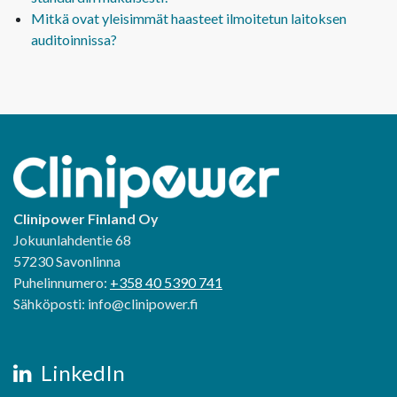
Mitkä ovat yleisimmät haasteet ilmoitetun laitoksen
auditoinnissa?
Clinipower Finland Oy
Jokuunlahdentie 68
57230 Savonlinna
Puhelinnumero:
+358 40 5390 741
Sähköposti: info@clinipower.fi
LinkedIn