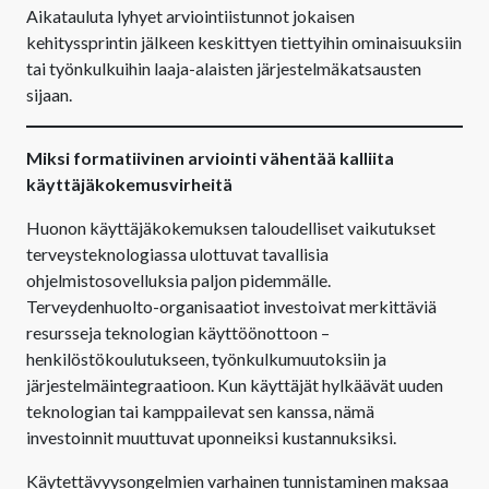
Aikatauluta lyhyet arviointiistunnot jokaisen
kehityssprintin jälkeen keskittyen tiettyihin ominaisuuksiin
tai työnkulkuihin laaja-alaisten järjestelmäkatsausten
sijaan.
Miksi formatiivinen arviointi vähentää kalliita
käyttäjäkokemusvirheitä
Huonon käyttäjäkokemuksen taloudelliset vaikutukset
terveysteknologiassa ulottuvat tavallisia
ohjelmistosovelluksia paljon pidemmälle.
Terveydenhuolto-organisaatiot investoivat merkittäviä
resursseja teknologian käyttöönottoon –
henkilöstökoulutukseen, työnkulkumuutoksiin ja
järjestelmäintegraatioon. Kun käyttäjät hylkäävät uuden
teknologian tai kamppailevat sen kanssa, nämä
investoinnit muuttuvat uponneiksi kustannuksiksi.
Käytettävyysongelmien varhainen tunnistaminen maksaa