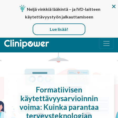
Neljä vinkkiä lääkintä – ja IVD-laitteen
käytettävyystyön jalkauttamiseen
Lue lisää!
Päävalikko
Formatiivisen
käytettävyysarvioinnin
voima: Kuinka parantaa
terveysteknologian