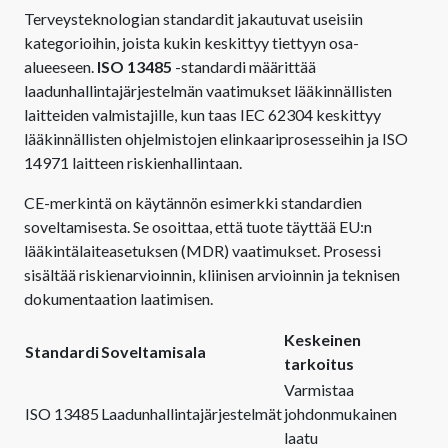
Terveysteknologian standardit jakautuvat useisiin
kategorioihin, joista kukin keskittyy tiettyyn osa-
alueeseen.
ISO 13485
-standardi määrittää
laadunhallintajärjestelmän vaatimukset lääkinnällisten
laitteiden valmistajille, kun taas IEC 62304 keskittyy
lääkinnällisten ohjelmistojen elinkaariprosesseihin ja ISO
14971 laitteen riskienhallintaan.
CE-merkintä on käytännön esimerkki standardien
soveltamisesta. Se osoittaa, että tuote täyttää EU:n
lääkintälaiteasetuksen (MDR) vaatimukset. Prosessi
sisältää riskienarvioinnin, kliinisen arvioinnin ja teknisen
dokumentaation laatimisen.
Keskeinen
Standardi
Soveltamisala
tarkoitus
Varmistaa
ISO 13485
Laadunhallintajärjestelmät
johdonmukainen
laatu