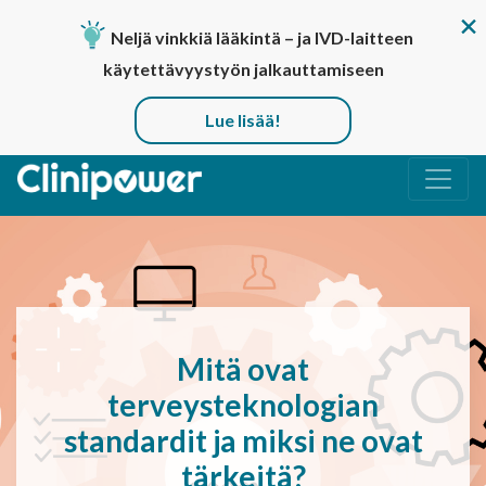
Neljä vinkkiä lääkintä – ja IVD-laitteen
käytettävyystyön jalkauttamiseen
Lue lisää!
Päävalikko
Mitä ovat
terveysteknologian
standardit ja miksi ne ovat
tärkeitä?