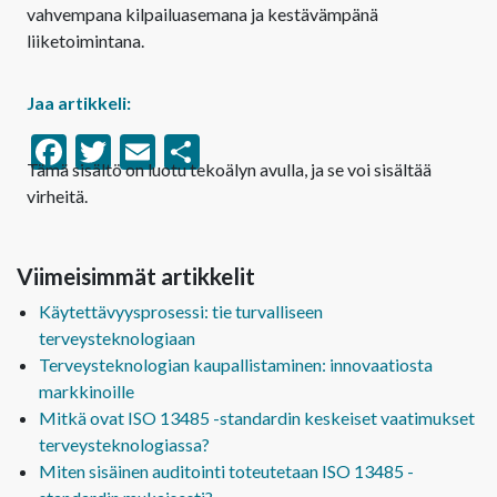
vahvempana kilpailuasemana ja kestävämpänä
liiketoimintana.
Jaa artikkeli:
Facebook
Twitter
Email
Share
Tämä sisältö on luotu tekoälyn avulla, ja se voi sisältää
virheitä.
Viimeisimmät artikkelit
Käytettävyysprosessi: tie turvalliseen
terveysteknologiaan
Terveysteknologian kaupallistaminen: innovaatiosta
markkinoille
Mitkä ovat ISO 13485 -standardin keskeiset vaatimukset
terveysteknologiassa?
Miten sisäinen auditointi toteutetaan ISO 13485 -