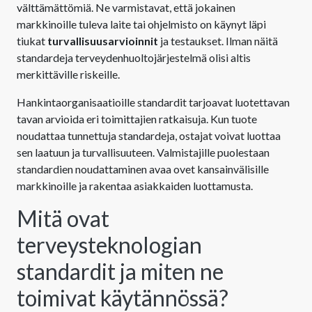
välttämättömiä. Ne varmistavat, että jokainen
markkinoille tuleva laite tai ohjelmisto on käynyt läpi
tiukat
turvallisuusarvioinnit
ja testaukset. Ilman näitä
standardeja terveydenhuoltojärjestelmä olisi altis
merkittäville riskeille.
Hankintaorganisaatioille standardit tarjoavat luotettavan
tavan arvioida eri toimittajien ratkaisuja. Kun tuote
noudattaa tunnettuja standardeja, ostajat voivat luottaa
sen laatuun ja turvallisuuteen. Valmistajille puolestaan
standardien noudattaminen avaa ovet kansainvälisille
markkinoille ja rakentaa asiakkaiden luottamusta.
Mitä ovat
terveysteknologian
standardit ja miten ne
toimivat käytännössä?