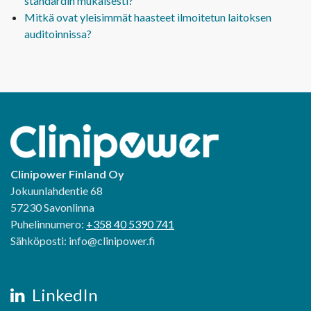
standardin mukaisesti?
Mitkä ovat yleisimmät haasteet ilmoitetun laitoksen
auditoinnissa?
Clinipower Finland Oy
Jokuunlahdentie 68
57230 Savonlinna
Puhelinnumero:
+358 40 5390 741
Sähköposti: info@clinipower.fi
LinkedIn