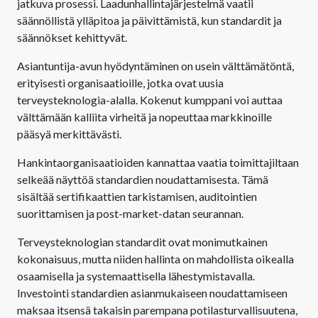
jatkuva prosessi. Laadunhallintajärjestelmä vaatii
säännöllistä ylläpitoa ja päivittämistä, kun standardit ja
säännökset kehittyvät.
Asiantuntija-avun hyödyntäminen on usein välttämätöntä,
erityisesti organisaatioille, jotka ovat uusia
terveysteknologia-alalla. Kokenut kumppani voi auttaa
välttämään kalliita virheitä ja nopeuttaa markkinoille
pääsyä merkittävästi.
Hankintaorganisaatioiden kannattaa vaatia toimittajiltaan
selkeää näyttöä standardien noudattamisesta. Tämä
sisältää sertifikaattien tarkistamisen, auditointien
suorittamisen ja post-market-datan seurannan.
Terveysteknologian standardit ovat monimutkainen
kokonaisuus, mutta niiden hallinta on mahdollista oikealla
osaamisella ja systemaattisella lähestymistavalla.
Investointi standardien asianmukaiseen noudattamiseen
maksaa itsensä takaisin parempana potilasturvallisuutena,