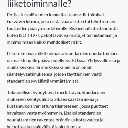
liiketoiminnalle?
Potilasturvallisuuden kannalta standardit toimivat
turvaverkkona
, joka estää vaarallisten tai tehottomien
tuotteiden pääsyn markkinoille. Riskienhallintastandardit
kuten ISO 14971 pakottavat valmistajat tunnistamaan ja
minimoimaan kaikki mahdolliset riskit.
Liiketoiminnan näkökulmasta standardien noudattaminen
on markkinoille pääsyn edellytys. EU:ssa, Yhdysvalloissa ja
muilla keskeisillä markkina-alueilla on omat
sääntelyvaatimuksensa, joiden täyttäminen vaatii
standardien syvällistä ymmärtämistä.
Taloudelliset hyödyt ovat merkittäviä. Standardien
mukainen kehitys alusta alkaen säästää aikaa ja
kustannuksia verrattuna tilanteeseen, jossa puutteet
havaitaan vasta myöhemmin. Lisäksi standardien
noudattaminen rakentaa brändin uskottavuutta ja
helpottaa kansainvälistä laajentumista.