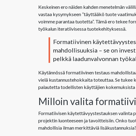
Keskeinen ero näiden kahden menetelmän välillä 
vastaa kysymykseen ”täyttääkö tuote vaatimuks
voimme parantaa tuotetta”. Tämä ero tekee form
työkalun iteratiivisessa tuotekehityksessä.
Formatiivinen käytettävyystest
mahdollisuuksia – se on inves
pelkkä laadunvalvonnan työkal
Käytännössä formatiivinen testaus mahdollistaa
vielä kustannustehokkaita toteuttaa. Se tukee 
palautetta todellisten käyttäjien kokemuksista j
Milloin valita formatii
Formatiivisen käytettävyystestauksen valinta per
projektin luonteeseen ja tavoitteisiin. Onko tuo
mahdollisia ilman merkittäviä lisäkustannuksia