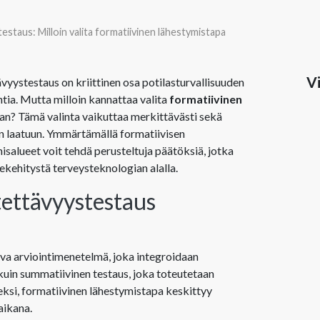
testaus: Milloin valita formatiivinen lähestymistapa
Vi
vyystestaus on kriittinen osa potilasturvallisuuden
ia. Mutta milloin kannattaa valita
formatiivinen
an? Tämä valinta vaikuttaa merkittävästi sekä
n laatuun. Ymmärtämällä formatiivisen
salueet voit tehdä perusteltuja päätöksiä, jotka
tekehitystä terveysteknologian alalla.
tettävyystestaus
va arviointimenetelmä, joka integroidaan
 kuin summatiivinen testaus, joka toteutetaan
eksi, formatiivinen lähestymistapa keskittyy
aikana.