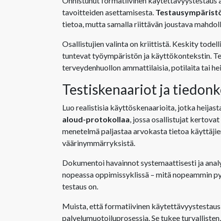
Onnistunut formatiivinen käytettävyystestaus al
tavoitteiden asettamisesta.
Testausympärist
tietoa, mutta samalla riittävän joustava mahdo
Osallistujien valinta on kriittistä. Keskity todell
tuntevat työympäristön ja käyttökontekstin. T
terveydenhuollon ammattilaisia, potilaita tai h
Testiskenaariot ja tiedon
Luo realistisia käyttöskenaarioita, jotka heijas
aloud-protokollaa
, jossa osallistujat kertov
menetelmä paljastaa arvokasta tietoa käyttäjie
väärinymmärryksistä.
Dokumentoi havainnot systemaattisesti ja analys
nopeassa oppimissyklissä – mitä nopeammin py
testaus on.
Muista, että formatiivinen käytettävyystestaus
palvelumuotoiluprosessia. Se tukee turvallisten