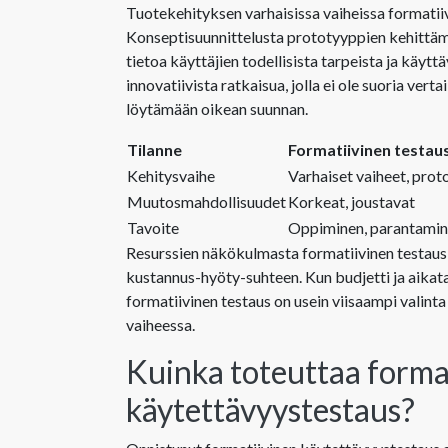
Tuotekehityksen varhaisissa vaiheissa formatiivi
Konseptisuunnittelusta prototyyppien kehittäm
tietoa käyttäjien todellisista tarpeista ja käytt
innovatiivista ratkaisua, jolla ei ole suoria ver
löytämään oikean suunnan.
Tilanne
Formatiivinen testaus
Kehitysvaihe
Varhaiset vaiheet, prot
Muutosmahdollisuudet
Korkeat, joustavat
Tavoite
Oppiminen, parantami
Resurssien näkökulmasta formatiivinen testaus 
kustannus-hyöty-suhteen. Kun budjetti ja aikatau
formatiivinen testaus on usein viisaampi valin
vaiheessa.
Kuinka toteuttaa forma
käytettävyystestaus?