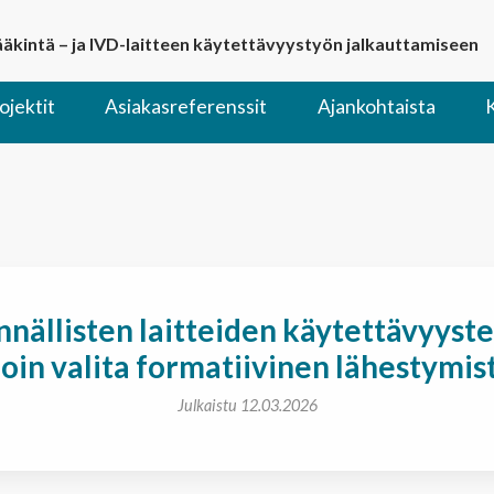
lääkintä – ja IVD-laitteen käytettävyystyön jalkauttamiseen
ojektit
Asiakasreferenssit
Ajankohtaista
nnällisten laitteiden käytettävyyste
loin valita formatiivinen lähestymis
Julkaistu 12.03.2026