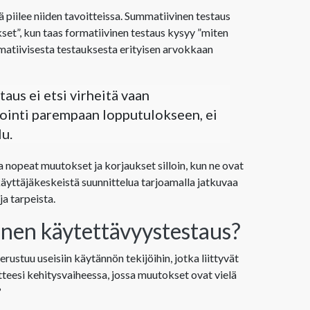
piilee niiden tavoitteissa. Summatiivinen testaus
et”, kun taas formatiivinen testaus kysyy ”miten
atiivisesta testauksesta erityisen arvokkaan
aus ei etsi virheitä vaan
tointi parempaan lopputulokseen, ei
u.
 nopeat muutokset ja korjaukset silloin, kun ne ovat
käyttäjäkeskeistä suunnittelua tarjoamalla jatkuvaa
a tarpeista.
vinen käytettävyystestaus?
ustuu useisiin käytännön tekijöihin, jotka liittyvät
tteesi kehitysvaiheessa, jossa muutokset ovat vielä
?