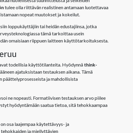
kaa huolellisesta suunnittelusta ja selkeiden
ön
tulee olla riittävän realistinen antamaan luotettavaa
llistamaan nopeat muutokset ja kokeilut.
isiin loppukäyttäjiin tai heidän edustajiinsa, jotka
erveysteknologiassa tämä tarkoittaa usein
eidän omaisiaan riippuen laitteen käyttötarkoituksesta.
keruu
tavat todellisia käyttötilanteita. Hyödynnä
think-
at ääneen ajatuksistaan testauksen aikana. Tämä
n päättelyprosesseista ja mahdollisista
oi ne nopeasti. Formatiivisen testauksen arvo piilee
styt hyödyntämään saatua tietoa, sitä tehokkaampaa
 on osa laajempaa käytettävyys- ja
, tehokkaiden ja miellyttävien