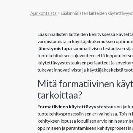
Ajankohtaista
> Lääkinnällisten laitteiden käytettävyys
Lääkinnällisten laitteiden kehityksessä käytettä
varmistamista ja käyttäjäkokemuksen optimoint
lähestymistapa
summatiivisen testauksen sija
tuotekehityksen sujuvuuteen että lopputulokse
käytettävyystestauksen periaatteet ja soveltami
tukevat innovatiivista ja käyttäjäkeskeistä tuo
Mitä formatiivinen käy
tarkoittaa?
Formatiivinen käytettävyystestaus
on jatku
tuotekehitysprosessiin sen eri vaiheissa. Toisin
kehityksen lopussa lopullisen arvioinnin saamis
oppimiseen ja parantamiseen kehitysprosessin 