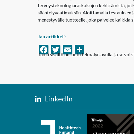
terveysteknologiaratkaisujen kehittämistä, jotk
sääntelyvaatimuksiin. Aloittamalla testauksen 
menestyvälle tuotteelle, joka palvelee kaikkia 
Jaa artikkeli:
Facebook
Twitter
Email
Share
Tämä sisältö on luotu tekoälyn avulla, ja se voi si
LinkedIn