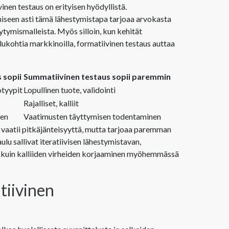
nen testaus on erityisen hyödyllistä.
iseen asti tämä lähestymistapa tarjoaa arvokasta
äytymismalleista. Myös silloin, kun kehität
tailukohtia markkinoilla, formatiivinen testaus auttaa
 sopii
Summatiivinen testaus sopii paremmin
otyypit
Lopullinen tuote, validointi
Rajalliset, kalliit
nen
Vaatimusten täyttymisen todentaminen
vaatii pitkäjänteisyyttä, mutta tarjoaa paremman
lu sallivat iteratiivisen lähestymistavan,
ta kuin kalliiden virheiden korjaaminen myöhemmässä
tiivinen