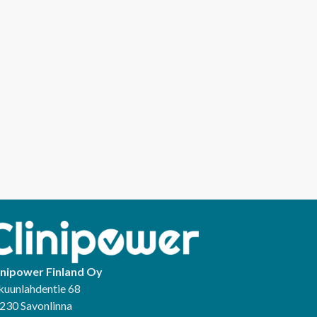
inipower Finland Oy
kuunlahdentie 68
230 Savonlinna