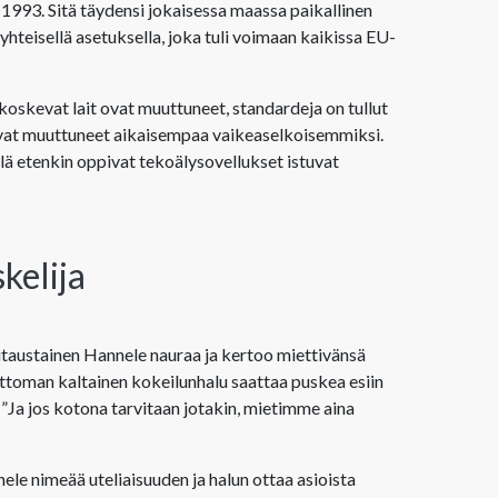
1993. Sitä täydensi jokaisessa maassa paikallinen
yhteisellä asetuksella, joka tuli voimaan kaikissa EU-
 koskevat lait ovat muuttuneet, standardeja on tullut
ovat muuttuneet aikaisempaa vaikeaselkoisemmiksi.
illä etenkin oppivat tekoälysovellukset istuvat
kelija
itaustainen Hannele nauraa ja kertoo miettivänsä
elottoman kaltainen kokeilunhalu saattaa puskea esiin
Ja jos kotona tarvitaan jotakin, mietimme aina
le nimeää uteliaisuuden ja halun ottaa asioista