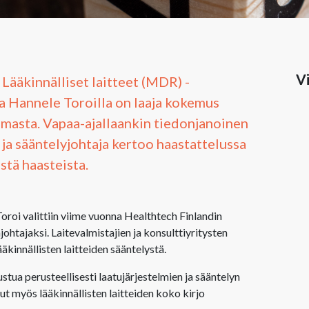
Vi
Lääkinnälliset laitteet (MDR) -
a Hannele Toroilla on laaja kokemus
ilmasta. Vapaa-ajallaankin tiedonjanoinen
- ja sääntelyjohtaja kertoo haastattelussa
istä haasteista.
oroi valittiin viime vuonna Healthtech Finlandin
ohtajaksi. Laitevalmistajien ja konsulttiyritysten
ääkinnällisten laitteiden sääntelystä.
tua perusteellisesti laatujärjestelmien ja sääntelyn
ut myös lääkinnällisten laitteiden koko kirjo