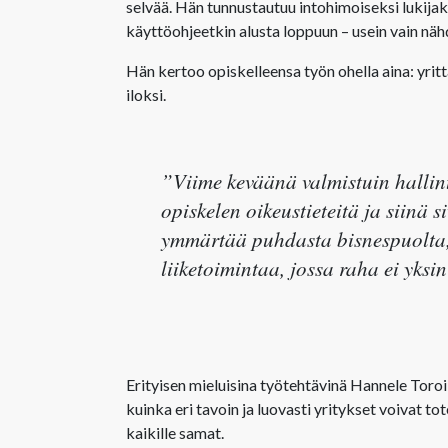
selvää. Hän tunnustautuu intohimoiseksi lukijak
käyttöohjeetkin alusta loppuun – usein vain nä
Hän kertoo opiskelleensa työn ohella aina: yrittä
iloksi.
”Viime keväänä valmistuin hallint
opiskelen oikeustieteitä ja siinä
ymmärtää puhdasta bisnespuolta, 
liiketoimintaa, jossa raha ei yksi
Erityisen mieluisina työtehtävinä Hannele Toroi
kuinka eri tavoin ja luovasti yritykset voivat to
kaikille samat.