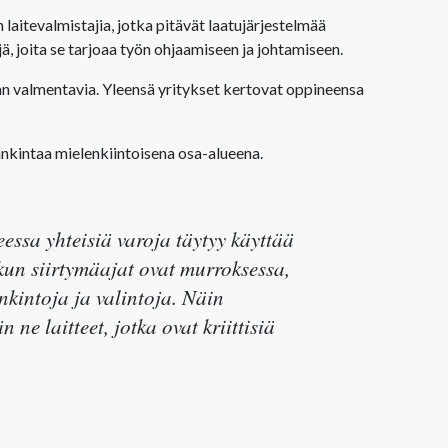
 laitevalmistajia, jotka pitävät laatujärjestelmää
jä, joita se tarjoaa työn ohjaamiseen ja johtamiseen.
n valmentavia. Yleensä yritykset kertovat oppineensa
hankintaa mielenkiintoisena osa-alueena.
eessa yhteisiä varoja täytyy käyttää
 kun siirtymäajat ovat murroksessa,
nkintoja ja valintoja. Näin
 ne laitteet, jotka ovat kriittisiä