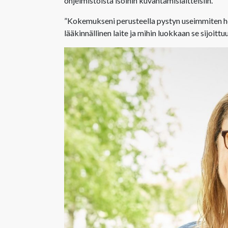
ohjelmistoista isoihin kuvantamislaitteisiin.
”Kokemukseni perusteella pystyn useimmiten h
lääkinnällinen laite ja mihin luokkaan se sijoitt