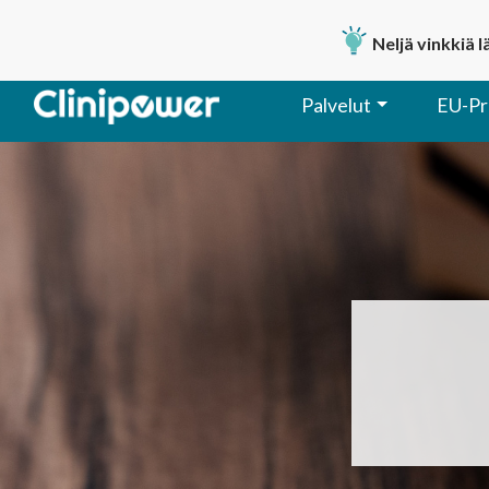
Neljä vinkkiä 
Palvelut
EU-Pr
Päävalikko