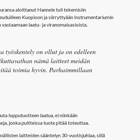
 uransa aloittanut Hannele tuli tekemisiin
uduilleen Kuopioon ja siirryttyään Instrumentariumin
en vastaamaan laatu- ja viranomaisasioista.
a työskentely on ollut ja on edelleen
aikuttavathan nämä laitteet meidän
 pitää toimia hyvin. Parhaimmillaan
uta lopputuotteen laatua, ei niinkään
ja, jonka puitteissa tuote pitää toteuttaa.
ällisten laitteiden sääntelyn 30-vuotisjuhlaa, sillä