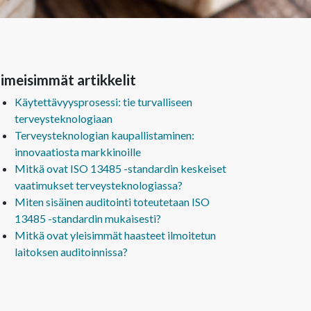
imeisimmät artikkelit
Käytettävyysprosessi: tie turvalliseen
terveysteknologiaan
Terveysteknologian kaupallistaminen:
innovaatiosta markkinoille
Mitkä ovat ISO 13485 -standardin keskeiset
vaatimukset terveysteknologiassa?
Miten sisäinen auditointi toteutetaan ISO
13485 -standardin mukaisesti?
Mitkä ovat yleisimmät haasteet ilmoitetun
laitoksen auditoinnissa?