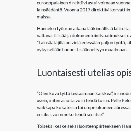
eurooppalainen direktiivi astui voimaan vuonna 
lainsäädäntö. Vuonna 2017 direktiivi korvattiin 
maissa.
Hannelen työuran aikana lääkinnällisiä laitteita
valtavasti lisää ja dokumentointivaatimukset 
”Lainsäätäjillä on vielä edessään paljon työtä, s
nykyisellään huonosti säänneltyyn maailmaan.
Luontaisesti utelias opis
”Olen kova tyttö testaamaan kaikkea”, insinöör
usein, miten asioita voisi tehdä toisin. Pelle P
vaikkapa kokatessa tai ompelukoneen ääressä. ”
ensiksi, voimmeko tehdä sen itse.”
Toiseksi keskeiseksi luonteenpiirteekseen Hanne