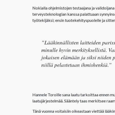
Nokialla ohjelmistojen testaajana ja validoijana
terveysteknologian kanssa palattuaan synnyinse
työtekijäksi; ensin tuotekehityspuolelle ja sitt
”Lääkinnällisten laitteiden pariss
minulle hyvin merkityksellistä. V
jokaisen elämään ja siksi niiden
niillä pelastetaan ihmishenkiä.”
Hannele Toroille sana laatu tarkoittaa ennen mu
laatujärjestelmää. Sääntely taas merkitsee raame
Tänä vuonna voitaisiin oikeastaan viettää lääkinn