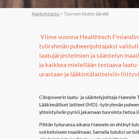
Ajankohtaista
> Tuoreen tiedon äärellä
Viime vuonna Healthtech Finlandin 
työryhmän puheenjohtajaksi valitull
laatujärjestelmien ja sääntelyn maa
ja kaikkea mielellään testaava laatu
urastaan ja lääkintälaitteisiin liittyv
Clinipowerin laatu- ja sääntelyjohtaja Hannele T
Lääkinnälliset laitteet (MD) -työryhmän puheenj
yhteistyöelin pyrkii jakamaan tuoreinta tietoa l
Pitkän työuransa aikana Hannele on ehtinyt tutus
sokkeloiseen maailmaan. Samalla tutuksi on tull