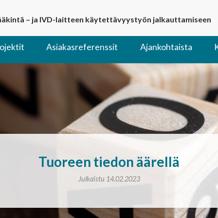
lääkintä – ja IVD-laitteen käytettävyystyön jalkauttamiseen
ojektit
Asiakasreferenssit
Ajankohtaista
Tuoreen tiedon äärellä
Julkaistu 14.02.2023