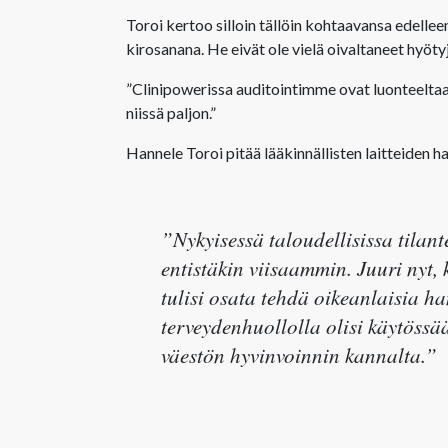
Toroi kertoo silloin tällöin kohtaavansa edelleen
kirosanana. He eivät ole vielä oivaltaneet hyöty
”Clinipowerissa auditointimme ovat luonteeltaa
niissä paljon.”
Hannele Toroi pitää lääkinnällisten laitteiden 
”Nykyisessä taloudellisissa tilant
entistäkin viisaammin. Juuri nyt,
tulisi osata tehdä oikeanlaisia ha
terveydenhuollolla olisi käytössään
väestön hyvinvoinnin kannalta.”