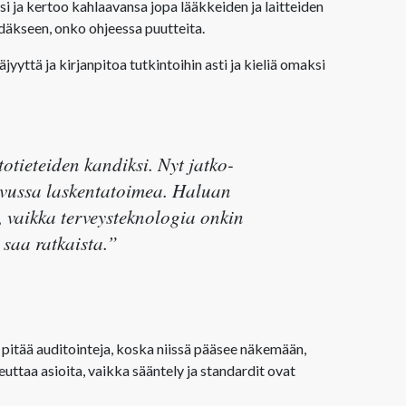
si ja kertoo kahlaavansa jopa lääkkeiden ja laitteiden
hdäkseen, onko ohjeessa puutteita.
jyyttä ja kirjanpitoa tutkintoihin asti ja kieliä omaksi
otieteiden kandiksi. Nyt jatko-
 sivussa laskentatoimea. Haluan
vaikka terveysteknologia onkin
n saa ratkaista.”
 pitää auditointeja, koska niissä pääsee näkemään,
teuttaa asioita, vaikka sääntely ja standardit ovat